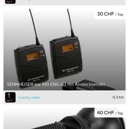
30 CHF
/ Tag
SENNHEISER ew 100-ENG G3 mit Anstecksender
0,3 km
moving water
40 CHF
/ Tag