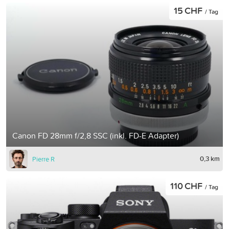
15 CHF
/ Tag
Canon FD 28mm f/2,8 SSC (inkl. FD-E Adapter)
0,3 km
Pierre R
110 CHF
/ Tag