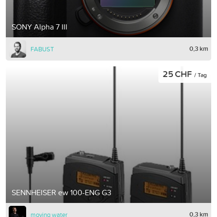
SONY Alpha 7 III
0,3 km
FABUST
25 CHF
/ Tag
SENNHEISER ew 100-ENG G3
0,3 km
moving water