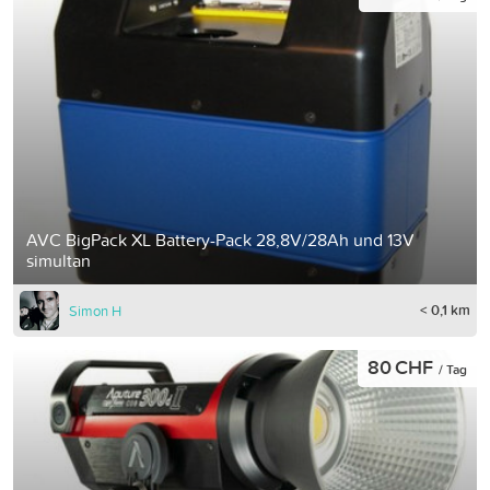
AVC BigPack XL Battery-Pack 28,8V/28Ah und 13V
simultan
< 0,1 km
Simon H
80 CHF
/ Tag