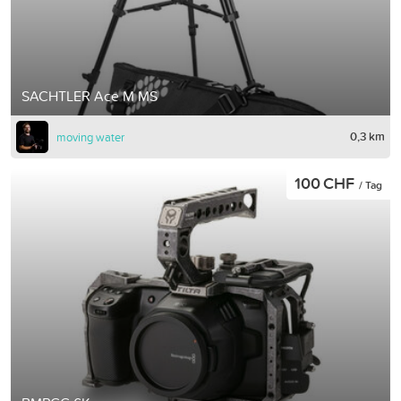
SACHTLER Ace M MS
0,3 km
moving water
100 CHF
/ Tag