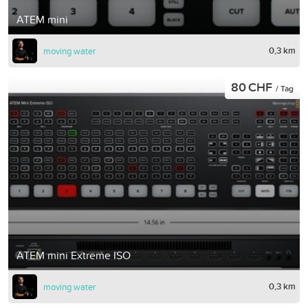
ATEM mini
0,3 km
moving water
80 CHF
/ Tag
ATEM mini Extreme ISO
0,3 km
moving water