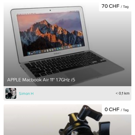
70 CHF
/ Tag
APPLE Macbook Air 11“ 1.7GHz i5
< 0,1 km
Simon H
0 CHF
/ Tag