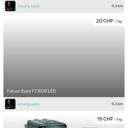
0,3 km
moving water
20 CHF
/ Tag
Falcon Eyes F7 RGB LED
0,3 km
moving water
15 CHF
/ Tag