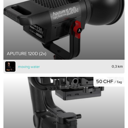
APUTURE 120D (2x)
0,3 km
moving water
50 CHF
/ Tag