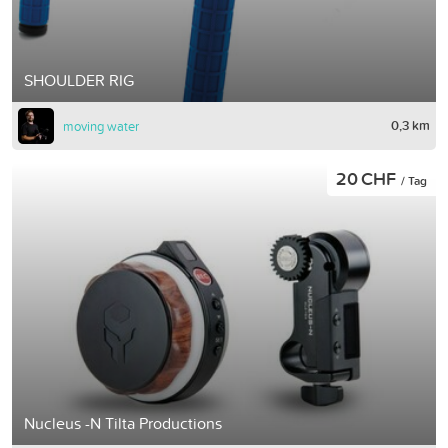
SHOULDER RIG
0,3 km
moving water
20 CHF
/ Tag
Nucleus -N Tilta Productions