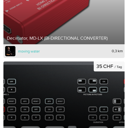
Decimator, MD-LX (BI-DIRECTIONAL CONVERTER)
0,3 km
moving water
35 CHF
/ Tag