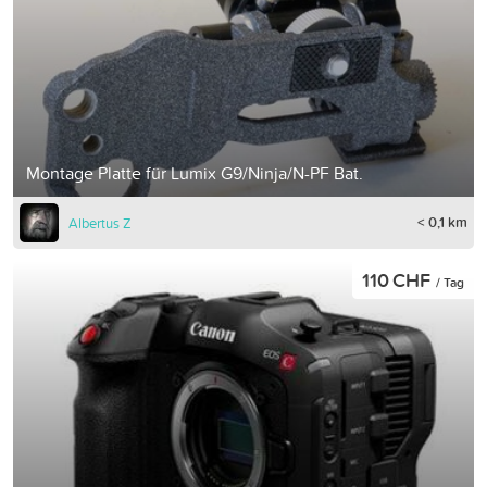
Montage Platte für Lumix G9/Ninja/N-PF Bat.
< 0,1 km
Albertus Z
110 CHF
/ Tag