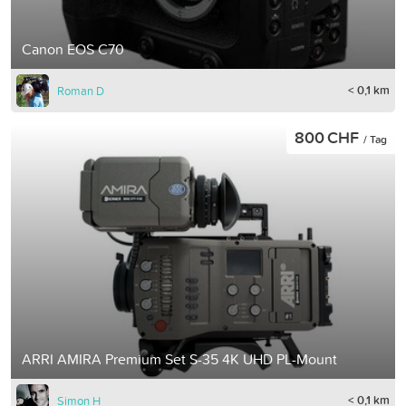
Canon EOS C70
< 0,1 km
Roman D
800 CHF
/ Tag
ARRI AMIRA Premium Set S-35 4K UHD PL-Mount
< 0,1 km
Simon H