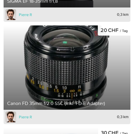
SIGMA EF 18-35mm f/1,8
0,3 km
Pierre R
20 CHF
/ Tag
Canon FD 35mm f/2.0 SSC (inkl. FD-E Adapter)
0,3 km
Pierre R
30 CHF
/ Tag