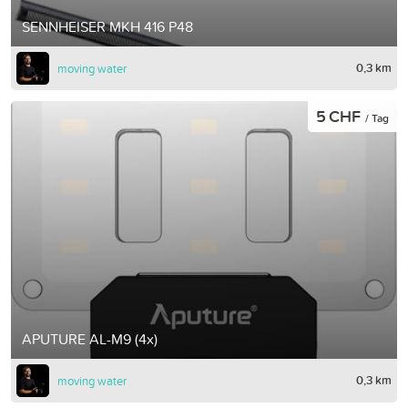
SENNHEISER MKH 416 P48
0,3 km
moving water
5 CHF
/ Tag
APUTURE AL-M9 (4x)
0,3 km
moving water