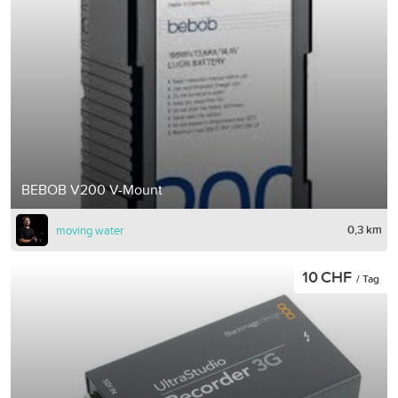
BEBOB V200 V-Mount
0,3 km
moving water
10 CHF
/ Tag