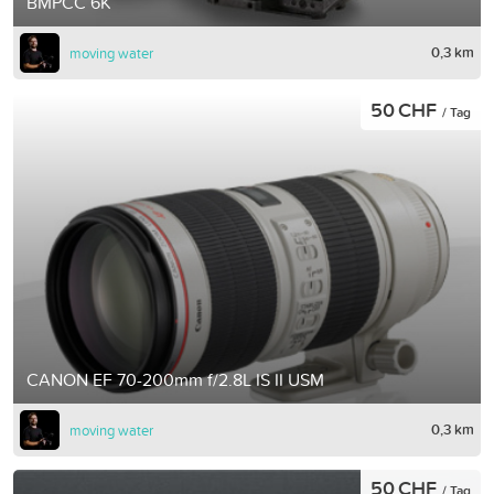
BMPCC 6K
0,3 km
moving water
50 CHF
/ Tag
CANON EF 70-200mm f/2.8L IS II USM
0,3 km
moving water
50 CHF
/ Tag