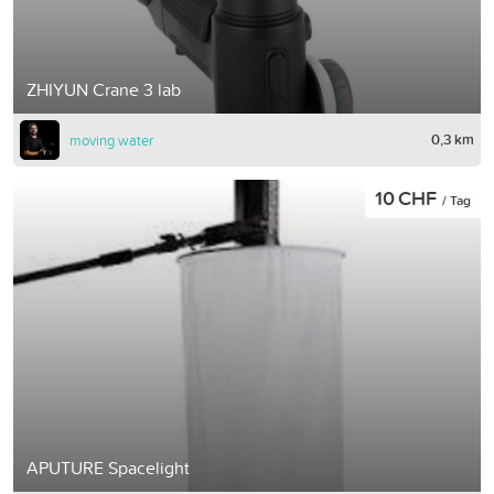
ZHIYUN Crane 3 lab
0,3 km
moving water
10 CHF
/ Tag
APUTURE Spacelight