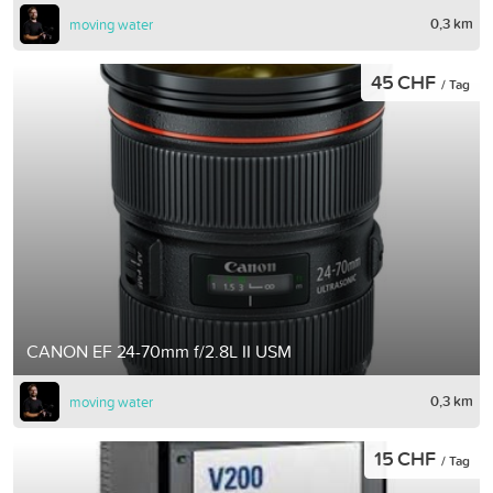
0,3 km
moving water
45 CHF
/ Tag
CANON EF 24-70mm f/2.8L II USM
0,3 km
moving water
15 CHF
/ Tag