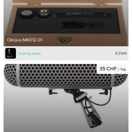
Oktava MK012-01
0,3 km
moving water
35 CHF
/ Tag