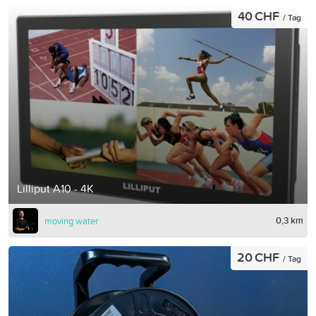
40 CHF
/ Tag
Lilliput A10 - 4K
0,3 km
moving water
20 CHF
/ Tag