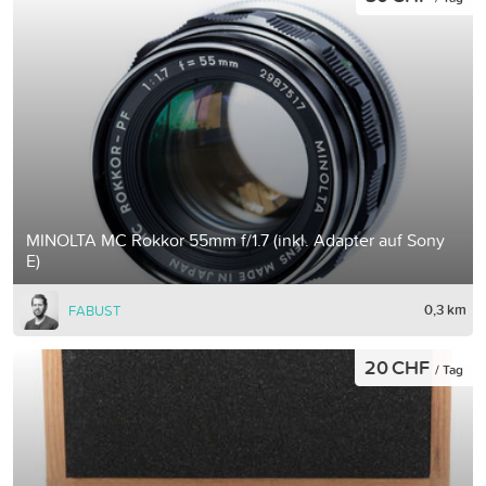
MINOLTA MC Rokkor 55mm f/1.7 (inkl. Adapter auf Sony
E)
0,3 km
FABUST
20 CHF
/ Tag