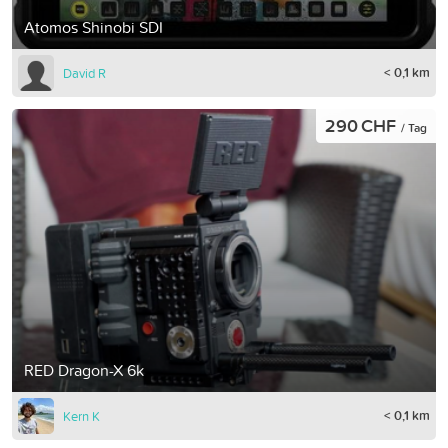
Atomos Shinobi SDI
< 0,1 km
David R
290 CHF
/ Tag
RED Dragon-X 6k
< 0,1 km
Kern K