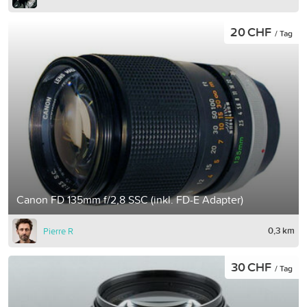
20 CHF
/ Tag
Canon FD 135mm f/2,8 SSC (inkl. FD-E Adapter)
0,3 km
Pierre R
30 CHF
/ Tag