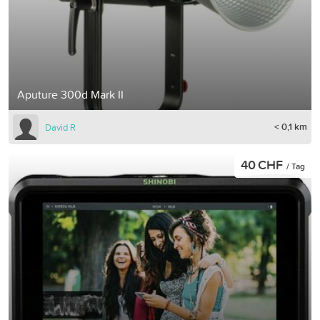
Aputure 300d Mark II
< 0,1 km
David R
40 CHF
/ Tag