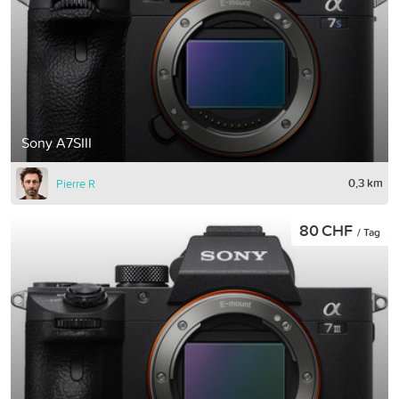
Sony A7SIII
0,3 km
Pierre R
80 CHF
/ Tag