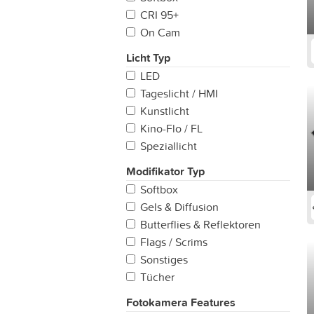
24mm)
CRI 95+
Variabel: Super Tele (200mm
On Cam
+)
Licht Typ
LED
Tageslicht / HMI
Kunstlicht
Kino-Flo / FL
Speziallicht
Modifikator Typ
Softbox
Gels & Diffusion
Butterflies & Reflektoren
Flags / Scrims
Sonstiges
Tücher
Fotokamera Features