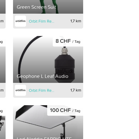
Green Screen Suit
 km
1,7 km
Orbit Film Rental
8 CHF
ag
/ Tag
Geophone L Leaf Audio
 km
1,7 km
Orbit Film Rental
100 CHF
ag
/ Tag