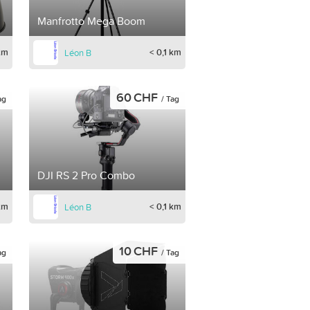
Manfrotto Mega Boom
 km
< 0,1 km
Léon B
60 CHF
ag
/ Tag
DJI RS 2 Pro Combo
 km
< 0,1 km
Léon B
10 CHF
ag
/ Tag