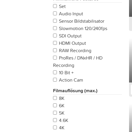
Set
Audio Input
Sensor Bildstabilisator
Slowmotion 120/240fps
SDI Output
HDMI Output
RAW Recording
ProRes / DNxHR / HD
Recording
10 Bit +
Action Cam
Filmauflösung (max.)
8K
6K
5K
4.6K
4K