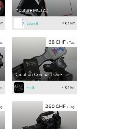
Aputure MC (2x)
 km
< 0,1 km
Léon B
68 CHF
ag
/ Tag
Cmotion Compact One
 km
< 0,1 km
Halil
260 CHF
ag
/ Tag