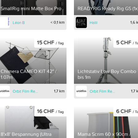
SmallRig mini Matte Box Pro
READYRIG Ready Rig GS (1x
< 0,1 km
1,6 
Léon B
Halil
15 CHF
5 CHF
/ Tag
/ T
Chimera CAMEO KIT 42" /
Lichtstativ Low Boy Combo
1.07m
bis 1m
1,7 km
1,7
Orbit Film Rental
Orbit Film Rental
16 CHF
6 CHF
/ Tag
/ T
8'x8' Bespannung (Ultra
Mama Scrim 60 x 90cm /