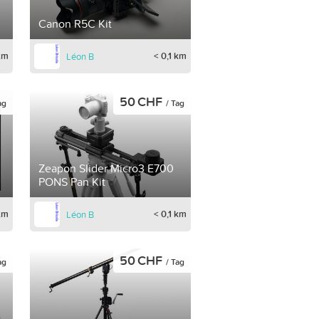
Canon R5C Kit
 km
< 0,1 km
Léon B
50 CHF
ag
/ Tag
Zeapon Slider Micro3 E700
PONS Pan Kit
 km
< 0,1 km
Léon B
50 CHF
ag
/ Tag