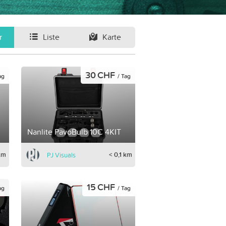
r
Liste
Karte
30 CHF
ag
/ Tag
Nanlite PavoBulb 10C 4KIT
 km
< 0,1 km
PJ Visuals
15 CHF
ag
/ Tag