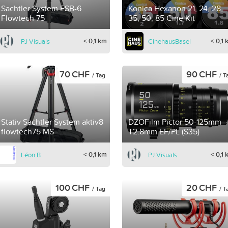
Sachtler System FSB-6
Konica Hexanon 21, 24, 28,
Flowtech 75
35, 50, 85 Cine Kit
< 0,1 km
< 0,1
PJ Visuals
CinehausBasel
70 CHF
90 CHF
/ Tag
/ T
Stativ Sachtler System aktiv8
DZOFilm Pictor 50-125mm
flowtech75 MS
T2.8mm EF/PL (S35)
< 0,1 km
< 0,1
Léon B
PJ Visuals
100 CHF
20 CHF
/ Tag
/ T