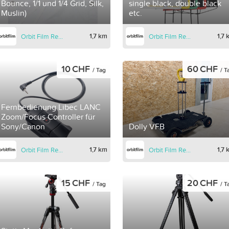
Bounce, 1/1 und 1/4 Grid, Silk,
single black, double black
Muslin)
etc.
1,7 km
1,7
Orbit Film Rental
Orbit Film Rental
10 CHF
60 CHF
/ Tag
/ T
Fernbedienung Libec LANC
Zoom/Focus Controller für
Sony/Canon
Dolly VFB
1,7 km
1,7
Orbit Film Rental
Orbit Film Rental
15 CHF
20 CHF
/ Tag
/ T