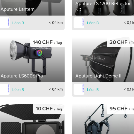
Aputure LS 1200 Reflector
Aputure Lantern
Kit
< 0,1 km
< 0,1
Léon B
Léon B
140 CHF
20 CHF
/ Tag
/ T
Aputure LS600c Pro
Aputure Light Dome II
< 0,1 km
< 0,1
Léon B
Léon B
10 CHF
95 CHF
/ Tag
/ T