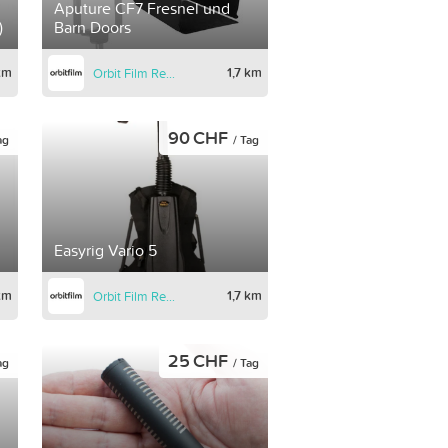
Aputure CF7 Fresnel und
)
Barn Doors
km
1,7 km
Orbit Film Rental
90 CHF
ag
/ Tag
Easyrig Vario 5
 km
1,7 km
Orbit Film Rental
25 CHF
ag
/ Tag