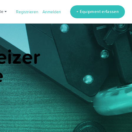
+ Equipment erfassen
de
Registrieren
Anmelden
eizer
e