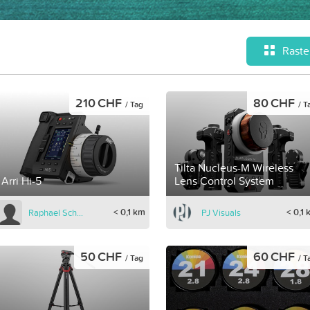
Raste
210 CHF
80 CHF
/ Tag
/ T
Tilta Nucleus-M Wireless
Arri Hi-5
Lens Control System
< 0,1 km
< 0,1
Raphael Schulze-Schilddorf
PJ Visuals
50 CHF
60 CHF
/ Tag
/ T