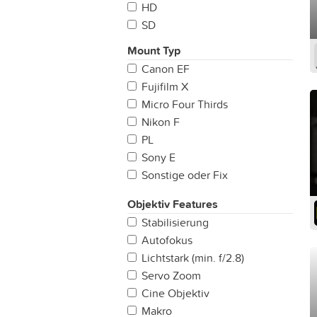
HD
SD
Mount Typ
Canon EF
Fujifilm X
Micro Four Thirds
Nikon F
PL
Sony E
Sonstige oder Fix
LPL
Objektiv Features
Leica M
Stabilisierung
Sony A
Autofokus
Canon RF
Lichtstark (min. f/2.8)
Servo Zoom
Cine Objektiv
Makro