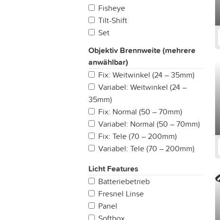
Fisheye
Tilt-Shift
Set
Objektiv Brennweite (mehrere
anwählbar)
Fix: Weitwinkel (24 – 35mm)
Variabel: Weitwinkel (24 –
35mm)
Fix: Normal (50 – 70mm)
Variabel: Normal (50 – 70mm)
Fix: Tele (70 – 200mm)
Variabel: Tele (70 – 200mm)
All-In-One
Licht Features
Fisheye (bis 14mm)
Batteriebetrieb
Fix: Ultra Weitwinkel (14 –
Fresnel Linse
24mm)
Panel
Variabel: Ultra Weitwinkel (14 –
Softbox