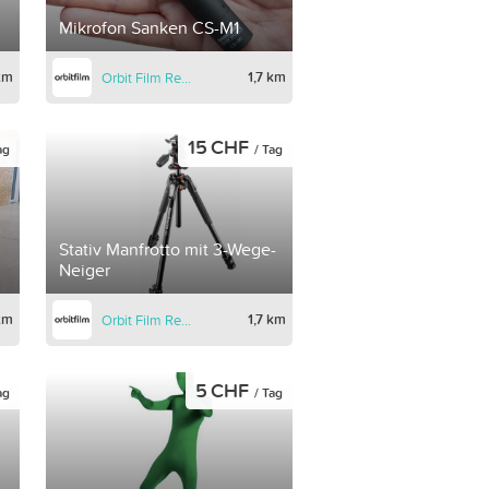
Mikrofon Sanken CS-M1
 km
1,7 km
Orbit Film Rental
15 CHF
ag
/ Tag
Stativ Manfrotto mit 3-Wege-
Neiger
 km
1,7 km
Orbit Film Rental
5 CHF
ag
/ Tag