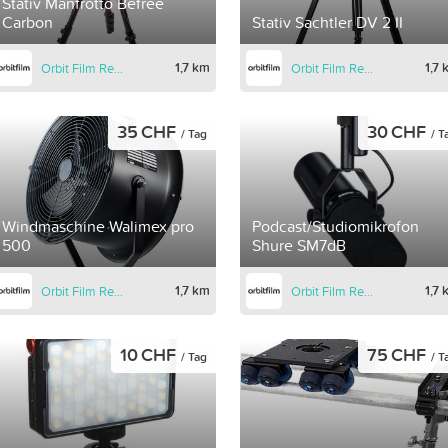
Stativ Manfrotto Befree
Carbon
Stativ Sachtler DV 2 II
1,7 km
1,7
Orbit Film Rental
Orbit Film Rental
35 CHF
30 CHF
/ Tag
/ T
Windmaschine Walimex pro
Podcast/Studiomikrofon
500
Shure SM7dB
1,7 km
1,7
Orbit Film Rental
Orbit Film Rental
10 CHF
75 CHF
/ Tag
/ T