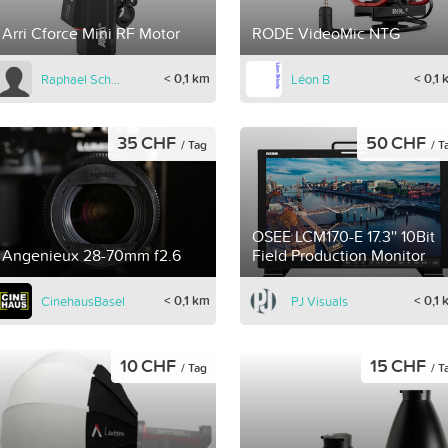
Arri Cforce Mini RF Motor
RODE VideoMic NTG
< 0,1 km
< 0,1
Raphael Schulze-Schilddorf
Léon B
35 CHF
50 CHF
/ Tag
/ T
OSEE LCM170-E 17.3'' 10Bit
Angenieux 28-70mm f2.6
Field Production Monitor
< 0,1 km
< 0,1
CinehausBasel
PJ Visuals
10 CHF
15 CHF
/ Tag
/ T