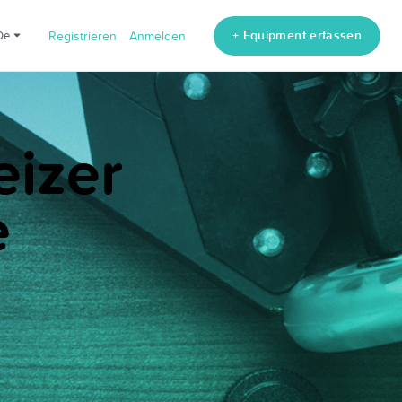
+ Equipment erfassen
de
Registrieren
Anmelden
eizer
e