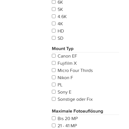
6K
5K
4.6K
4K
HD
SD
Mount Typ
Canon EF
Fujifilm X
Micro Four Thirds
Nikon F
PL
Sony E
Sonstige oder Fix
LPL
Maximale Fotoauflösung
Leica M
Bis 20 MP
Sony A
21 - 41 MP
Canon RF