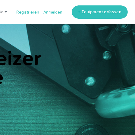
+ Equipment erfassen
de
Registrieren
Anmelden
eizer
e