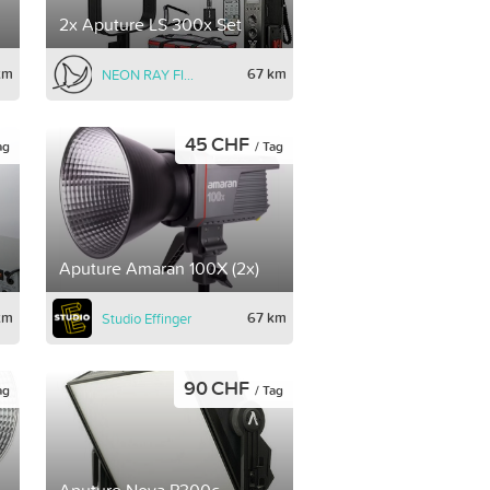
2x Aputure LS 300x Set
km
67 km
NEON RAY FILMS
45 CHF
ag
/ Tag
Aputure Amaran 100X (2x)
km
67 km
Studio Effinger
90 CHF
ag
/ Tag