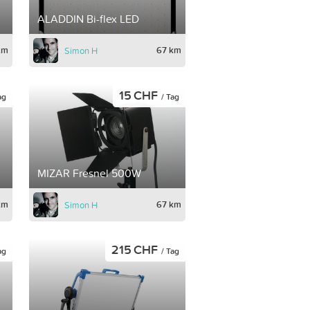
ALADDIN Bi-flex LED
km
67 km
Simon H
15 CHF
ag
/ Tag
MIZAR Fresnel 500W
km
67 km
Simon H
215 CHF
ag
/ Tag