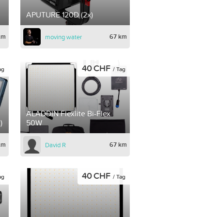
APUTURE 120D (2x)
km
67 km
moving water
40 CHF
ag
/ Tag
ALADDIN Flexlite Bi-Flex
)
50W
km
67 km
David R
40 CHF
ag
/ Tag