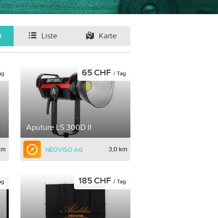
r
Liste
Karte
65 CHF
ag
/ Tag
Aputure LS 300D II
km
3,0 km
NEOVISO AG
185 CHF
ag
/ Tag