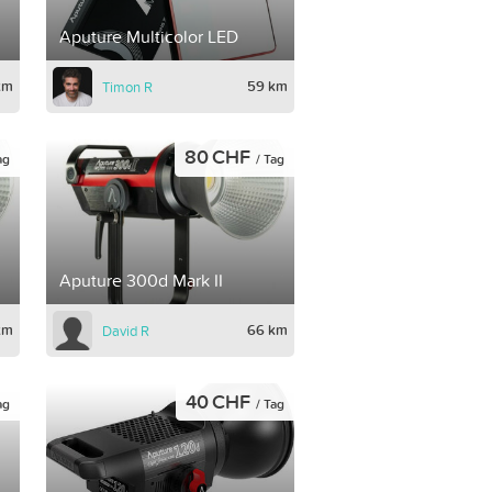
Aputure Multicolor LED
km
59 km
Timon R
80 CHF
ag
/ Tag
Aputure 300d Mark II
km
66 km
David R
40 CHF
ag
/ Tag