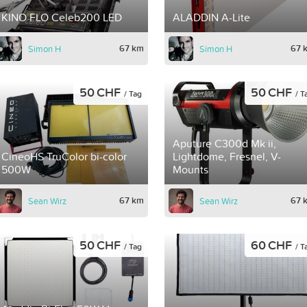
KINO FLO Celeb200 LED
ALADDIN A-Lite
67 km
67 
Simon H
Simon H
50 CHF
50 CHF
/ Tag
/ T
Aputure C300d Mk ii,
CineoHS TruColor bi-color
Lightdome, Fresnel, V-
500W
Mounts
67 km
67 
Sean Wirz
Sean Wirz
50 CHF
60 CHF
/ Tag
/ T