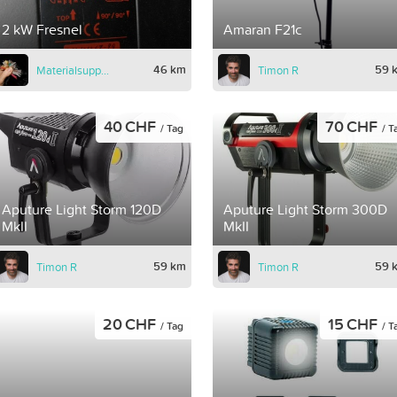
2 kW Fresnel
Amaran F21c
46 km
59 
Materialsupport
Timon R
40 CHF
70 CHF
/ Tag
/ T
Aputure Light Storm 120D
Aputure Light Storm 300D
MkII
MkII
59 km
59 
Timon R
Timon R
20 CHF
15 CHF
/ Tag
/ T