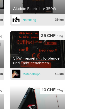
Aladdin Fabric Lite 350W
km
39 km
Nordhang
25 CHF
ag
/ Tag
5 kW Fresnel mit Torblende
und Farbfilterrahmen
km
46 km
Materialsupport
10 CHF
ag
/ Tag