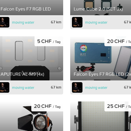
Falcon Eyes F7 RGB LED
Lume Cube 2.0 (SET 3x)
67 km
67 
moving water
moving water
5 CHF
20 CHF
/ Tag
/ T
APUTURE AL-M9 (4x)
Falcon Eyes F7 RGB LED (2x
67 km
67 
moving water
moving water
20 CHF
25 CHF
/ Tag
/ T