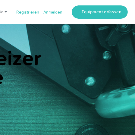
+ Equipment erfassen
de
Registrieren
Anmelden
eizer
e