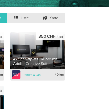
r
Liste
Karte
350 CHF
ag
/ Tag
4k Schnittplatz 8-Core mit
Adobe Creative Suite
km
40 km
Romeo & Jane GmbH
ag