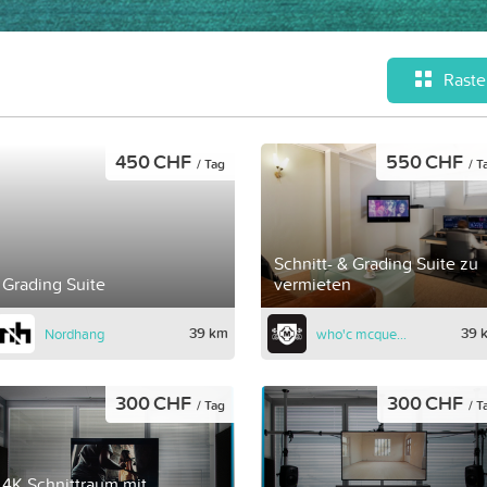
Raste
450 CHF
550 CHF
/ Tag
/ T
Schnitt- & Grading Suite zu
Grading Suite
vermieten
39 km
39 
Nordhang
who'c mcqueen picture
300 CHF
300 CHF
/ Tag
/ T
4K Schnittraum mit