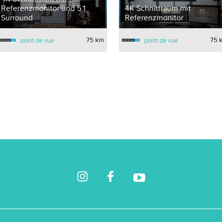
Referenzmonitor und 5.1
4K Schnittraum mit
Surround
Referenzmonitor
75 km
75 
point de vue
point de vue