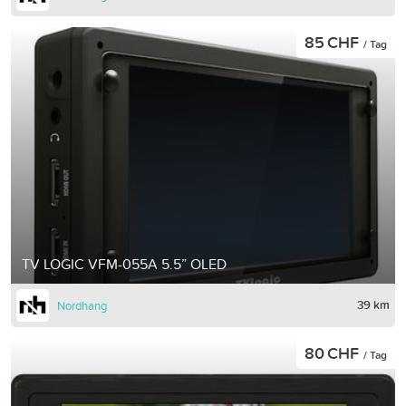
85 CHF
/ Tag
TV LOGIC VFM-055A 5.5” OLED
39 km
Nordhang
80 CHF
/ Tag