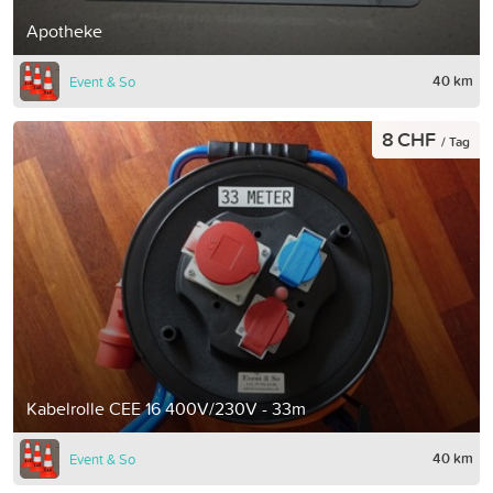
Apotheke
40 km
Event & So
8 CHF
/ Tag
Kabelrolle CEE 16 400V/230V - 33m
40 km
Event & So