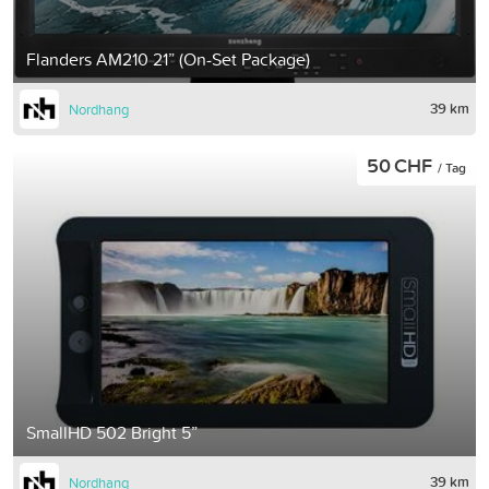
Flanders AM210 21” (On-Set Package)
39 km
Nordhang
50 CHF
/ Tag
SmallHD 502 Bright 5”
39 km
Nordhang