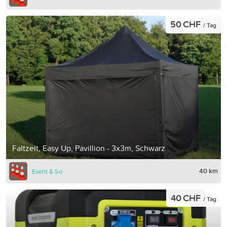
50 CHF
/ Tag
Faltzelt, Easy Up, Pavillion - 3x3m, Schwarz
40 km
Event & So
40 CHF
/ Tag