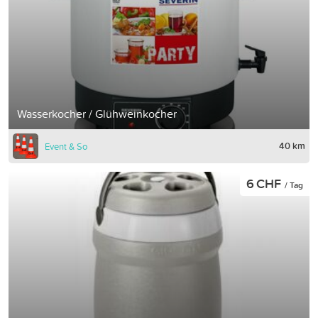
Wasserkocher / Glühweinkocher
40 km
Event & So
6 CHF
/ Tag