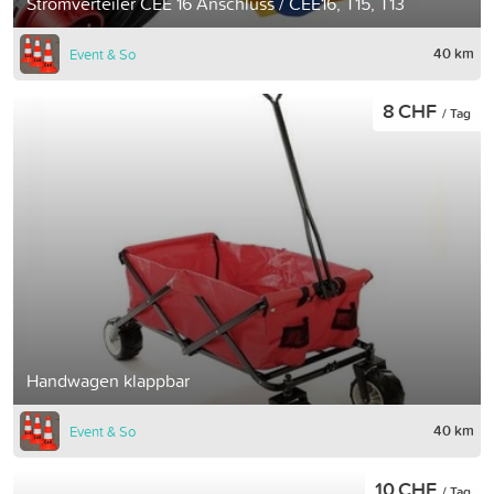
Stromverteiler CEE 16 Anschluss / CEE16, T15, T13
40 km
Event & So
8 CHF
/ Tag
Handwagen klappbar
40 km
Event & So
10 CHF
/ Tag