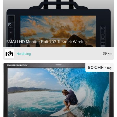
SMALLHD Monitor Bolt 703 Teradek Wireless
39 km
Nordhang
80 CHF
/ Tag