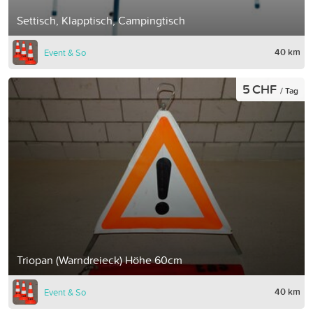
Settisch, Klapptisch, Campingtisch
40 km
Event & So
5 CHF
/ Tag
Triopan (Warndreieck) Höhe 60cm
40 km
Event & So