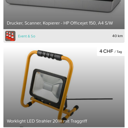
Drucker, Scanner, Kopierer - HP Officejet 150, A4 S/W
40 km
Event & So
4 CHF
/ Tag
Worklight LED Strahler 20W mit Traggriff