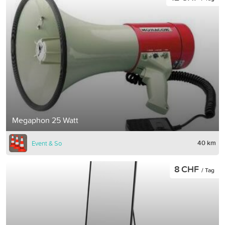
Megaphon 25 Watt
40 km
Event & So
8 CHF
/ Tag