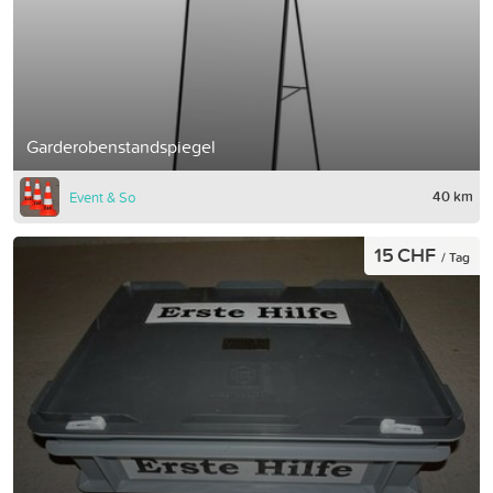
Garderobenstandspiegel
40 km
Event & So
15 CHF
/ Tag