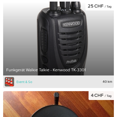
25 CHF
/ Tag
Funkgerät Walkie Talkie - Kenwood TK-3301
40 km
Event & So
4 CHF
/ Tag