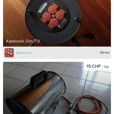
Kabelrolle 33m T13
40 km
Event & So
15 CHF
/ Tag