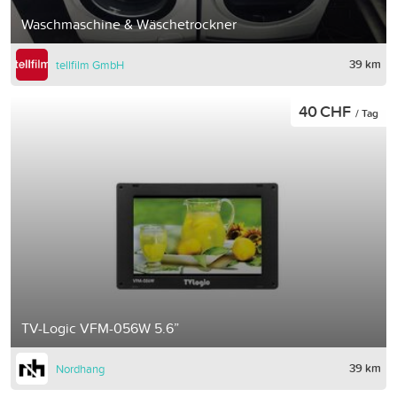
Waschmaschine & Wäschetrockner
39 km
tellfilm GmbH
40 CHF
/ Tag
TV-Logic VFM-056W 5.6”
39 km
Nordhang