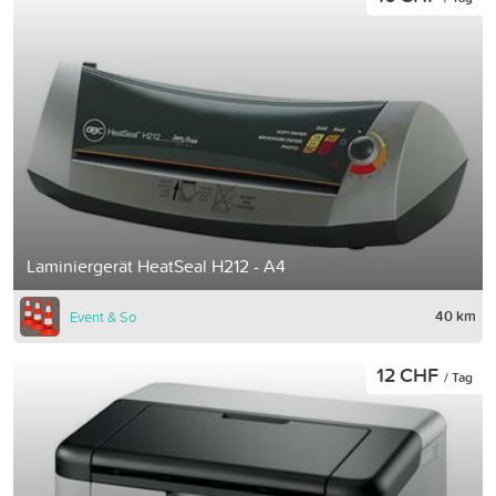
Laminiergerät HeatSeal H212 - A4
40 km
Event & So
12 CHF
/ Tag