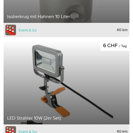
Isolierkrug mit Hahnen 10 Liter
40 km
Event & So
6 CHF
/ Tag
LED Strahler 10W (2er Set)
40 km
Event & So