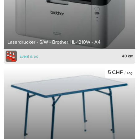
Laserdrucker - S/W - Brother HL-1210W - A4
40 km
Event & So
5 CHF
/ Tag