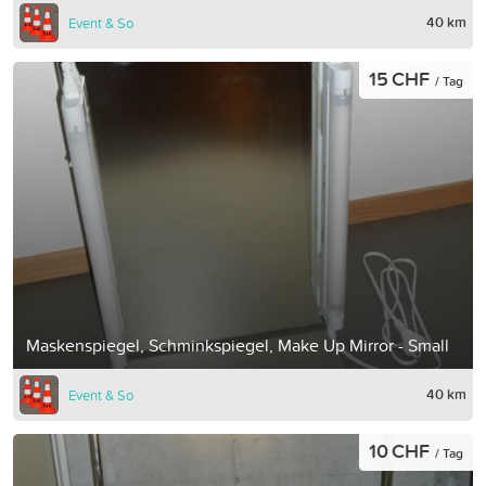
40 km
Event & So
15 CHF
/ Tag
Maskenspiegel, Schminkspiegel, Make Up Mirror - Small
40 km
Event & So
10 CHF
/ Tag