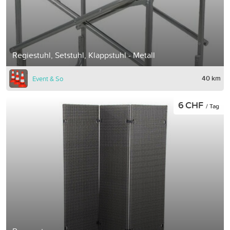
Regiestuhl, Setstuhl, Klappstuhl - Metall
40 km
Event & So
6 CHF
/ Tag