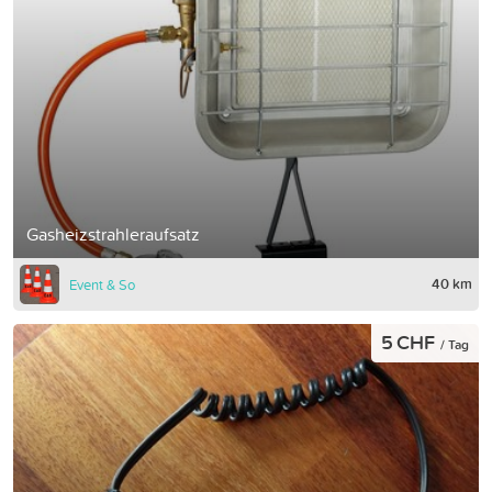
Gasheizstrahleraufsatz
40 km
Event & So
5 CHF
/ Tag