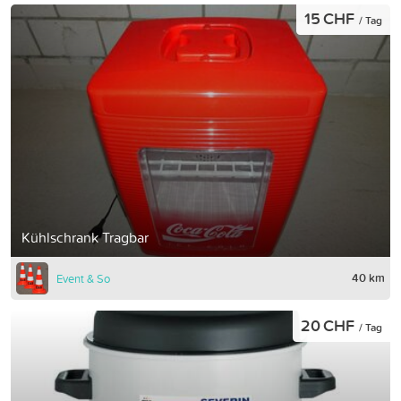
15 CHF
/ Tag
Kühlschrank Tragbar
40 km
Event & So
20 CHF
/ Tag