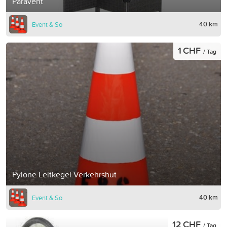
Paravent
40 km
Event & So
1 CHF
/ Tag
Pylone Leitkegel Verkehrshut
40 km
Event & So
12 CHF
/ Tag