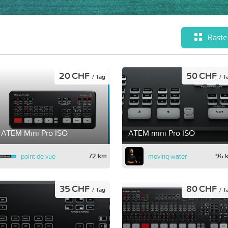
Raste
20 CHF
50 CHF
/ Tag
/ T
ATEM Mini Pro ISO
ATEM mini Pro ISO
72 km
96 
point de vue
moving water
35 CHF
80 CHF
/ Tag
/ T