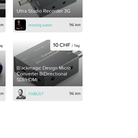
Ultra Studio Recorder 3G
km
96 km
moving water
10 CHF
ag
/ Tag
Blackmagic Design Micro
Converter BiDirectional
SDI/HDMI
km
96 km
FABUST