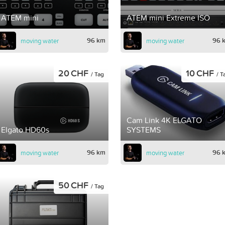
ATEM mini
ATEM mini Extreme ISO
96 km
96 
moving water
moving water
20 CHF
10 CHF
/ Tag
/ T
Cam Link 4K ELGATO
Elgato HD60s
SYSTEMS
96 km
96 
moving water
moving water
50 CHF
/ Tag