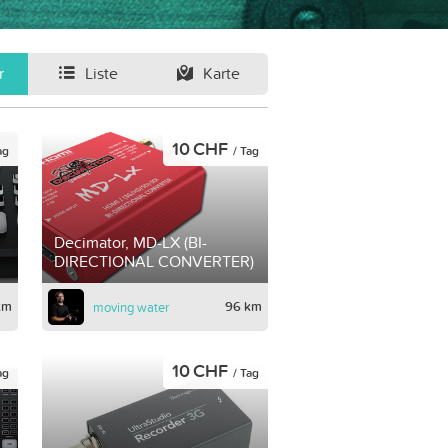
r
Liste
Karte
10 CHF
ag
/ Tag
Decimator, MD-LX (BI-
DIRECTIONAL CONVERTER)
km
96 km
moving water
10 CHF
ag
/ Tag