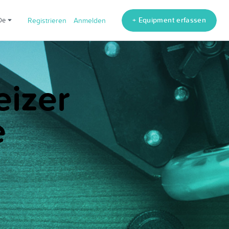
+ Equipment erfassen
de
Registrieren
Anmelden
eizer
e