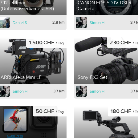
/ 12 - 44mm
CANON EOS 5D IV DSLR
(Unterwasserkamera Set)
Camera
2,8 km
3,7 
Daniel S
Simon H
1.500 CHF
230 CHF
/ Tag
/ T
ARRI Alexa Mini LF
Sony-FX3-Set
3,7 km
3,7 
Simon H
Simon H
50 CHF
180 CHF
/ Tag
/ T