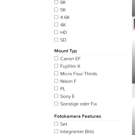
6K
5K
4.6K
4K
HD
SD
Mount Typ
Canon EF
Fujifilm X
Micro Four Thirds
Nikon F
PL
Sony E
Sonstige oder Fix
LPL
Fotokamera Features
Leica M
Set
Sony A
Integrierter Blitz
Canon RF