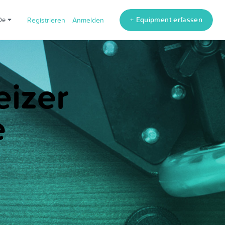
+ Equipment erfassen
de
Registrieren
Anmelden
eizer
e