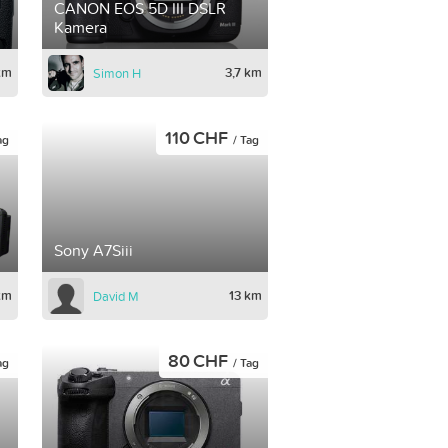
CANON EOS 5D III DSLR
Kamera
km
3,7 km
Simon H
110 CHF
ag
/ Tag
Sony A7Siii
km
13 km
David M
80 CHF
ag
/ Tag