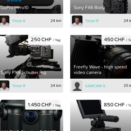
GoPro Hero10
Sony FX6 Body
24 km
24 
Timon R
Timon R
250 CHF
450 CHF
/ Tag
/ T
Freefly Wave - high speed
Sony FX6 Schulter Rig
video camera
24 km
25 
Timon R
SAMCAM GmbH
1.450 CHF
850 CHF
/ Tag
/ T