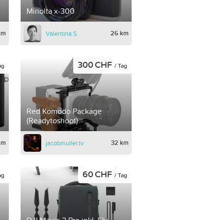
Minolta x-300
km
26 km
Valentina S
300 CHF
ag
/ Tag
Red Komodo Package
(Readytoshoot)
km
32 km
jacobmuller.tv
60 CHF
ag
/ Tag