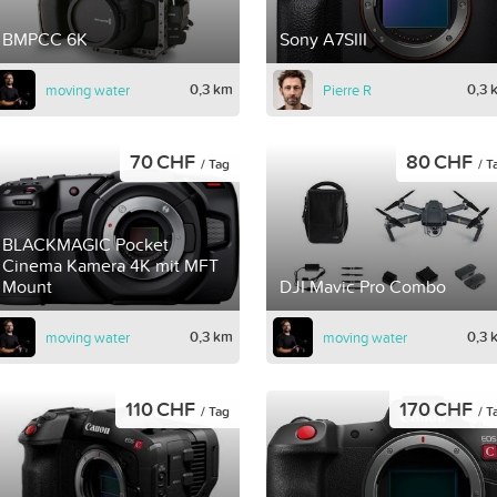
BMPCC 6K
Sony A7SIII
0,3 km
0,3 
moving water
Pierre R
70 CHF
80 CHF
/ Tag
/ T
BLACKMAGIC Pocket
Cinema Kamera 4K mit MFT
Mount
DJI Mavic Pro Combo
0,3 km
0,3 
moving water
moving water
110 CHF
170 CHF
/ Tag
/ T