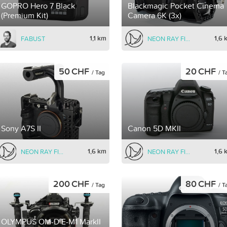
GOPRO Hero 7 Black
Blackmagic Pocket Cinema
(Premium Kit)
Camera 6K (3x)
1,1 km
1,6 
FABUST
NEON RAY FILMS
50 CHF
20 CHF
/ Tag
/ T
Sony A7S II
Canon 5D MKII
1,6 km
1,6 
NEON RAY FILMS
NEON RAY FILMS
200 CHF
80 CHF
/ Tag
/ T
OLYMPUS OM-D E-M1 MarkII