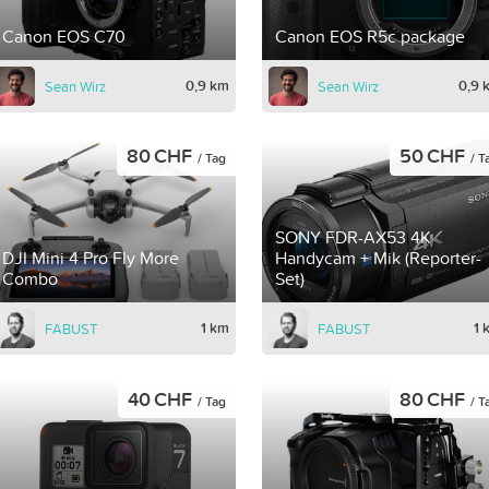
Canon EOS C70
Canon EOS R5c package
0,9 km
0,9 
Sean Wirz
Sean Wirz
80 CHF
50 CHF
/ Tag
/ T
SONY FDR-AX53 4K
DJI Mini 4 Pro Fly More
Handycam + Mik (Reporter-
Combo
Set)
1 km
1 
FABUST
FABUST
40 CHF
80 CHF
/ Tag
/ T