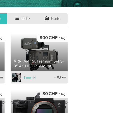
r
Liste
Karte
800 CHF
ag
/ Tag
ARRI AMIRA Premium Set S-
35 4K UHD PL-Mount
 km
< 0,1 km
Simon H
80 CHF
ag
/ Tag