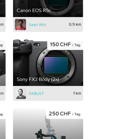
Canon EOS R5c
km
0,9 km
Sean Wirz
150 CHF
ag
/ Tag
Sony FX3 Body (2x)
km
1 km
FABUST
250 CHF
ag
/ Tag