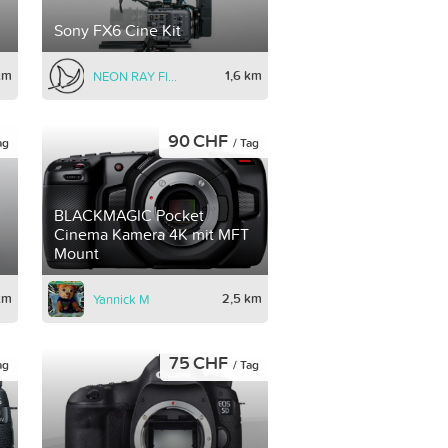
Sony FX6 Cine Kit
km
1,6 km
NEON RAY FILMS
90 CHF
ag
/ Tag
BLACKMAGIC Pocket
Cinema Kamera 4K mit MFT
Mount
km
2,5 km
Yannick M
75 CHF
ag
/ Tag