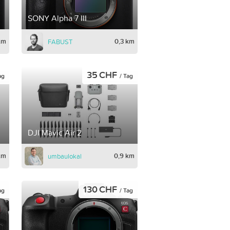
SONY Alpha 7 III
km
0,3 km
FABUST
35 CHF
ag
/ Tag
DJI Mavic Air 2
km
0,9 km
umbaulokal
130 CHF
ag
/ Tag