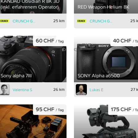
KANDAO Obsidian R 8K 3D
(inkl. erfahrenem Operator)
RED Weapon Helium 8K
25 km
25 
CRUNCH GmbH
CRUNCH GmbH
60 CHF
40 CHF
/ Tag
/ T
Sony alpha 7III
SONY Alpha a6500
26 km
27 
Valentina S
Lukas E
95 CHF
175 CHF
/ Tag
/ T