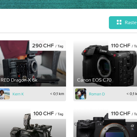
Raste
290 CHF
110 CHF
/ Tag
/ T
RED Dragon-X 6k
Canon EOS C70
< 0,1 km
< 0,1
Kern K
Roman D
100 CHF
110 CHF
/ Tag
/ T