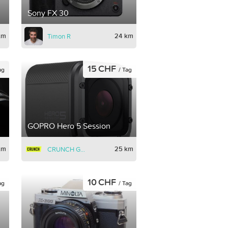
Sony FX 30
km
24 km
Timon R
15 CHF
ag
/ Tag
GOPRO Hero 5 Session
km
25 km
CRUNCH GmbH
10 CHF
ag
/ Tag