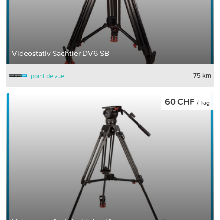
Videostativ Sachtler DV6 SB
75 km
point de vue
60 CHF
/ Tag