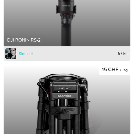
DJI RONIN RS-2
67 km
Simon H
15 CHF
/ Tag