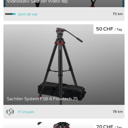
Videostativ Sachtler Video 18p
75 km
point de vue
50 CHF
/ Tag
Sachtler System FSB-6 Flowtech 75
78 km
PJ Visuals
70 CHF
/ Tag