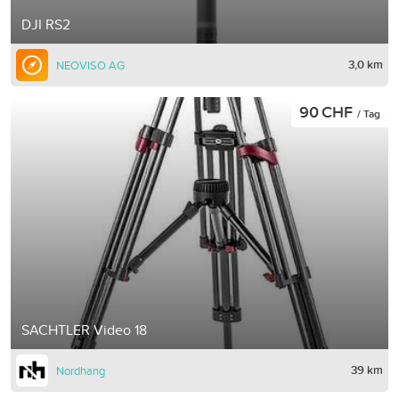
DJI RS2
3,0 km
NEOVISO AG
90 CHF
/ Tag
SACHTLER Video 18
39 km
Nordhang