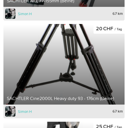
SACHTLER Alu, 77-155mm (Beine)
67 km
Simon H
20 CHF
/ Tag
SACHTLER Cine2000L Heavy duty 93 - 176cm (Beine)
67 km
Simon H
25 CHF
/ Tag