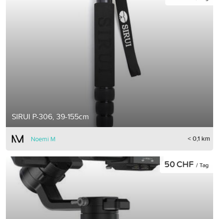
SIRUI P-306, 39-155cm
< 0,1 km
Noemi M
50 CHF
/ Tag