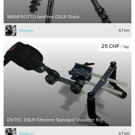
MANFROTTO beefree DSLR Stativ
67 km
Simon H
25 CHF
/ Tag
DVTEC DSLR EXtreme Standard Shoulder Rig
67 km
Simon H