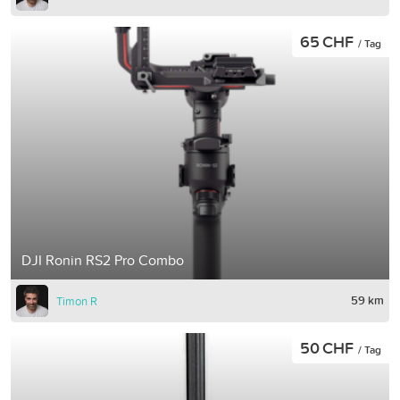
65 CHF
/ Tag
DJI Ronin RS2 Pro Combo
59 km
Timon R
50 CHF
/ Tag