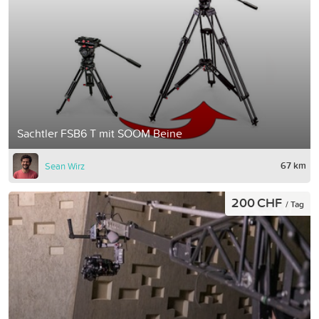
Sachtler FSB6 T mit SOOM Beine
67 km
Sean Wirz
200 CHF
/ Tag