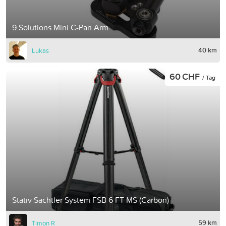
9.Solutions Mini C-Pan Arm
40 km
Lukas
60 CHF
/ Tag
Stativ Sachtler System FSB 6 FT MS (Carbon)
59 km
Timon R