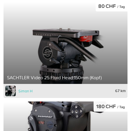
80 CHF
/ Tag
SACHTLER Video 25 Fluid Head 150mm (Kopf)
67 km
Simon H
180 CHF
/ Tag