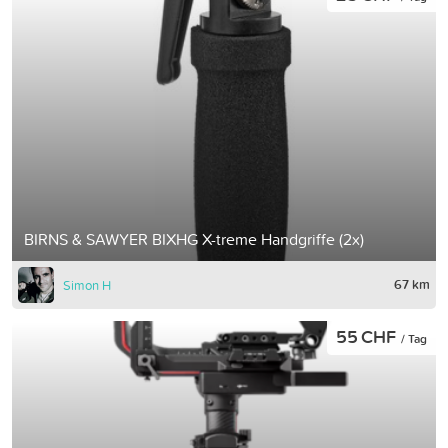
BIRNS & SAWYER BIXHG X-treme Handgriffe (2x)
67 km
Simon H
55 CHF
/ Tag