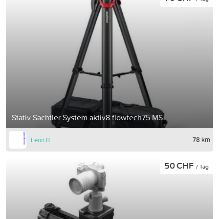
Stativ Sachtler System aktiv8 flowtech75 MS
78 km
Léon B
50 CHF
/ Tag