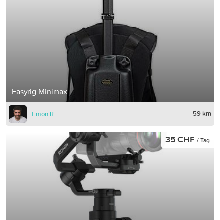
Easyrig Minimax
59 km
Timon R
35 CHF
/ Tag