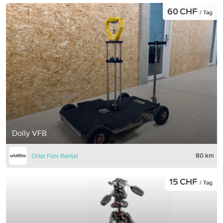
60 CHF
/ Tag
Dolly VFB
80 km
Orbit Film Rental
15 CHF
/ Tag