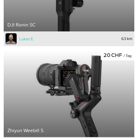
DJI Ronin SC
63 km
Lukas E
20 CHF
/ Tag
Zhiyun Weebill S