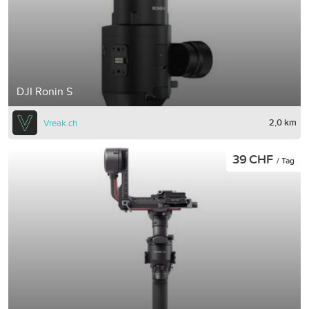
DJI Ronin S
2,0 km
Vreak.ch
39 CHF
/ Tag