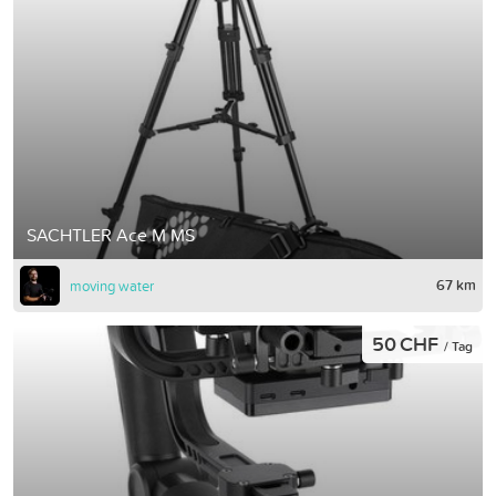
SACHTLER Ace M MS
67 km
moving water
50 CHF
/ Tag