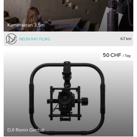
Kamerakran 3.5m
67 km
NEON RAY FILMS
50 CHF
/ Tag
DJI Ronin Gimbal