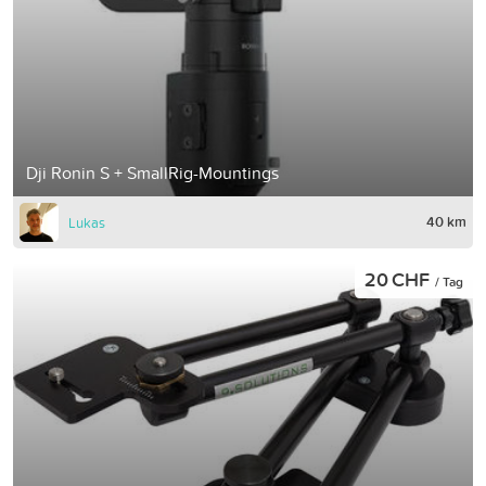
Dji Ronin S + SmallRig-Mountings
40 km
Lukas
20 CHF
/ Tag