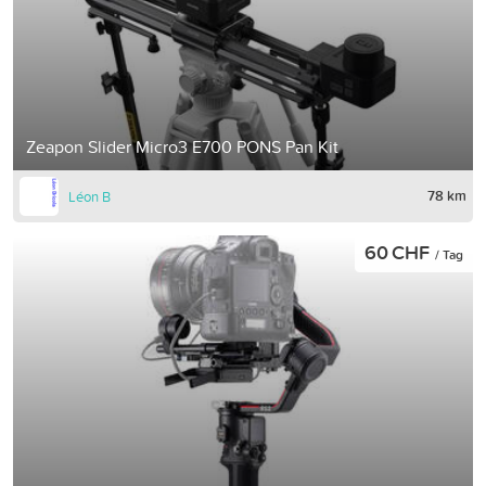
Zeapon Slider Micro3 E700 PONS Pan Kit
78 km
Léon B
60 CHF
/ Tag