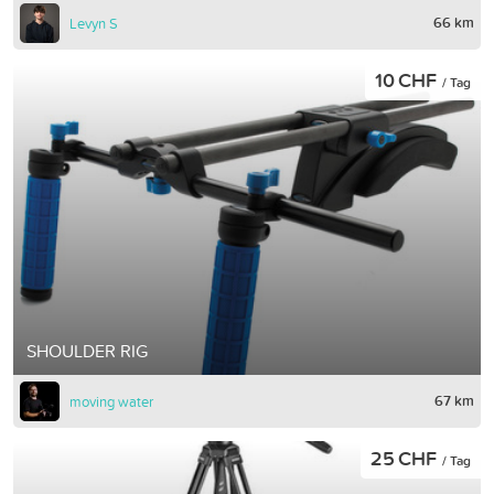
66 km
Levyn S
10 CHF
/ Tag
SHOULDER RIG
67 km
moving water
25 CHF
/ Tag