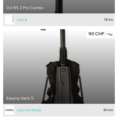
DJI RS 2 Pro Combo
78 km
Léon B
90 CHF
/ Tag
Easyrig Vario 5
80 km
Orbit Film Rental