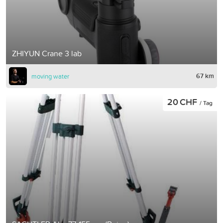
ZHIYUN Crane 3 lab
67 km
moving water
20 CHF
/ Tag