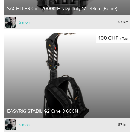
SACHTLER Cine2000K Heavy duty 17 - 43cm (Beine)
67 km
Simon H
100 CHF
/ Tag
EASYRIG STABIL G2 Cine-3 600N
67 km
Simon H