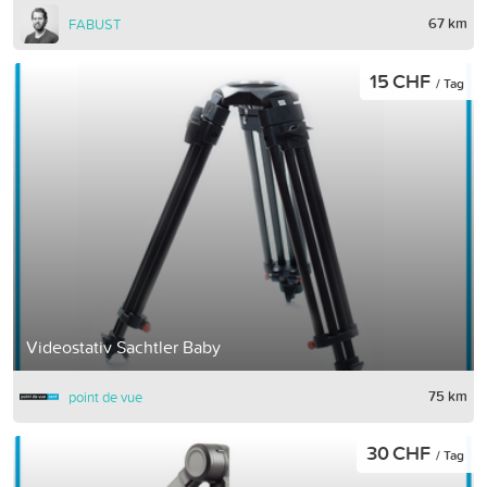
67 km
FABUST
15 CHF
/ Tag
Videostativ Sachtler Baby
75 km
point de vue
30 CHF
/ Tag