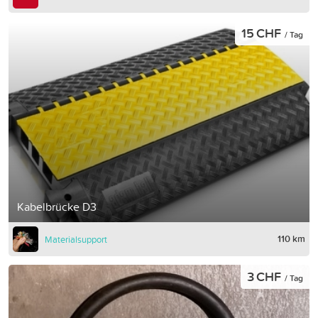
15 CHF
/ Tag
Kabelbrücke D3
110 km
Materialsupport
3 CHF
/ Tag