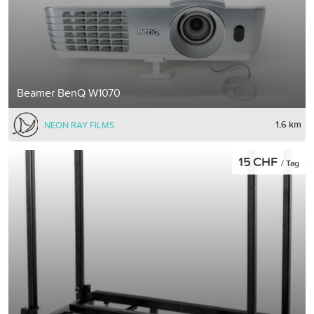
Beamer BenQ W1070
1,6 km
NEON RAY FILMS
15 CHF
/ Tag