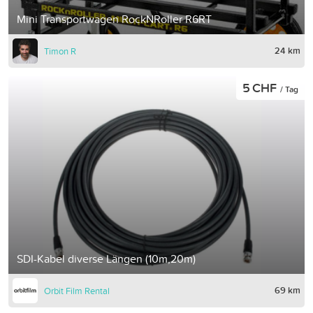
Mini Transportwagen RockNRoller R6RT
24 km
Timon R
5 CHF
/ Tag
SDI-Kabel diverse Längen (10m,20m)
69 km
Orbit Film Rental