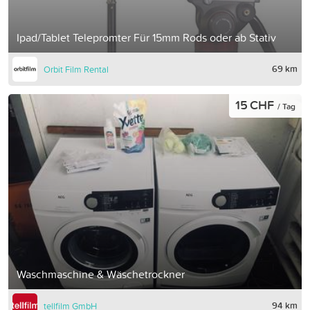
Ipad/Tablet Telepromter Für 15mm Rods oder ab Stativ
69 km
Orbit Film Rental
15 CHF
/ Tag
Waschmaschine & Wäschetrockner
94 km
tellfilm GmbH