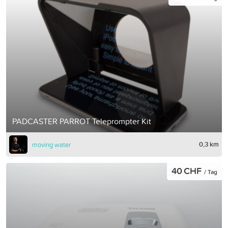
PADCASTER PARROT Teleprompter Kit
0,3 km
moving water
40 CHF
/ Tag