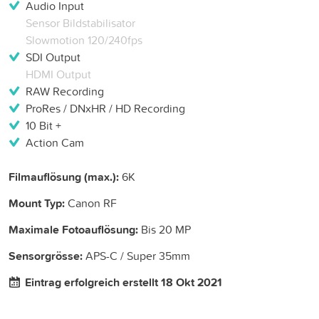
Audio Input
Sensor Bildstabilisator
Slowmotion 120/240fps
SDI Output
HDMI Output
RAW Recording
ProRes / DNxHR / HD Recording
10 Bit +
Action Cam
Filmauflösung (max.):
6K
Mount Typ:
Canon RF
Maximale Fotoauflösung:
Bis 20 MP
Sensorgrösse:
APS-C / Super 35mm
Eintrag erfolgreich erstellt 18 Okt 2021