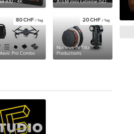
put A10 - 4K
ATEM mini Extreme ISO
80 CHF
20 CHF
/ Tag
/ Tag
Nucleus -N Tilta
Mavic Pro Combo
Productions