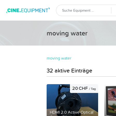
moving water
moving water
32 aktive Einträge
20 CHF
/ Tag
HDMI 2.0 Active Optical