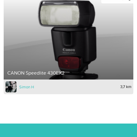
CANON Speedlite 430EX2
3,7 km
Simon H