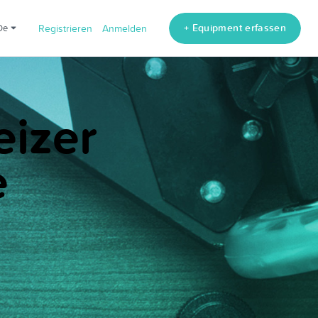
+ Equipment erfassen
de
Registrieren
Anmelden
eizer
e