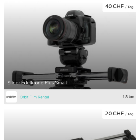
40 CHF
/ Tag
Slider Edelkrone Plus Small
1,8 km
Orbit Film Rental
20 CHF
/ Tag