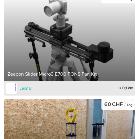
Zeapon Slider Micro3 E700 PONS Pan Kit
< 0,1 km
Léon B
60 CHF
/ Tag