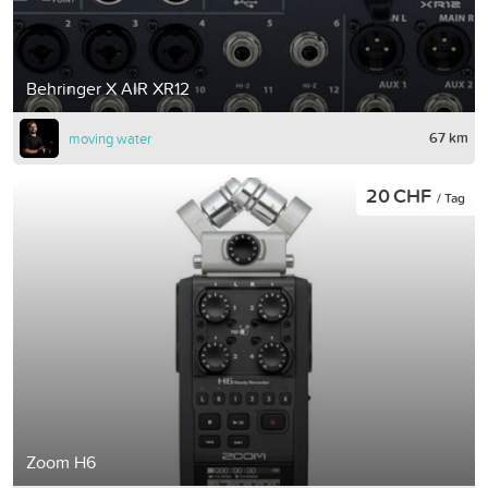
Behringer X AIR XR12
67 km
moving water
20 CHF
/ Tag
Zoom H6