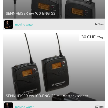
SENNHEISER ew 100-ENG G3
67 km
moving water
30 CHF
/ Tag
SENNHEISER ew 100-ENG G3 mit Anstecksender
67 km
moving water