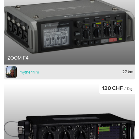
ZOOM F4
27 km
mythenfilm
120 CHF
/ Tag