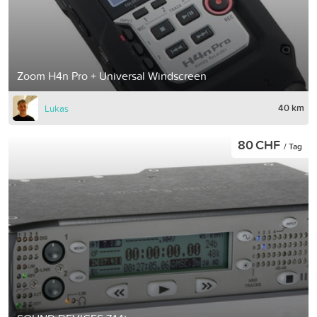
Zoom H4n Pro + Universal Windscreen
40 km
Lukas
80 CHF
/ Tag