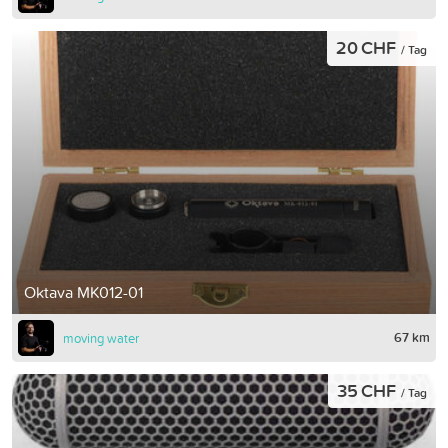
20 CHF
/ Tag
Oktava MK012-01
67 km
moving water
35 CHF
/ Tag