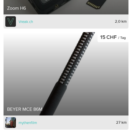
Zoom H6
2,0 km
Vreak.ch
15 CHF
/ Tag
BEYER MCE 86M
27 km
mythenfilm