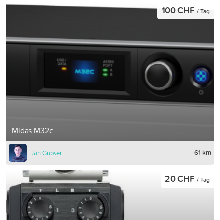
100 CHF
/ Tag
Midas M32c
61 km
Jan Gubser
20 CHF
/ Tag