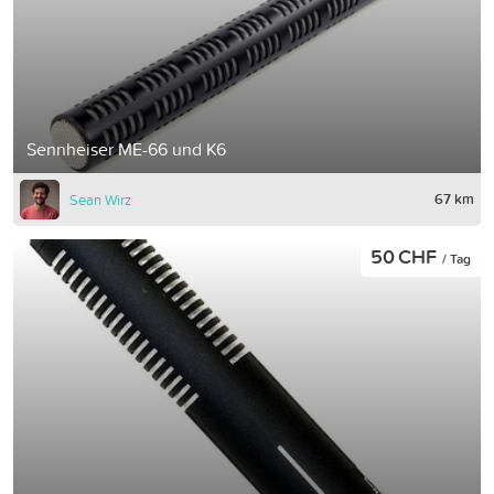
Sennheiser ME-66 und K6
67 km
Sean Wirz
50 CHF
/ Tag