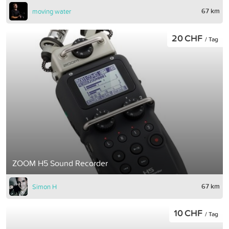
67 km
moving water
20 CHF
/ Tag
ZOOM H5 Sound Recorder
67 km
Simon H
10 CHF
/ Tag