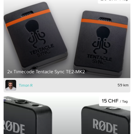
2x Timecode Tentacle Sync TE2-MK2
59 km
Timon R
15 CHF
/ Tag