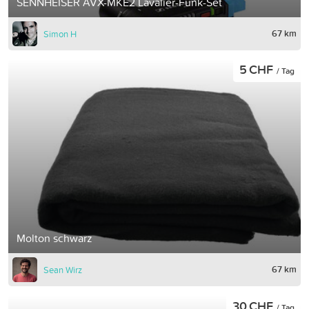
SENNHEISER AVX-MKE2 Lavalier-Funk-Set
67 km
Simon H
5 CHF
/ Tag
Molton schwarz
67 km
Sean Wirz
30 CHF
/ Tag