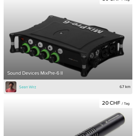
Sound Devices MixPre-6 II
67 km
Sean Wirz
20 CHF
/ Tag