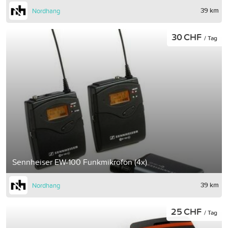
39 km
Nordhang
30 CHF
/ Tag
Sennheiser EW-100 Funkmikrofon (4x)
39 km
Nordhang
25 CHF
/ Tag