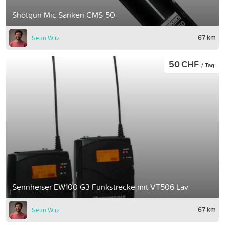
Shotgun Mic Sanken CMS-50
67 km
Sean Wirz
50 CHF
/ Tag
Sennheiser EW100 G3 Funkstrecke mit VT506 Lav
67 km
Sean Wirz