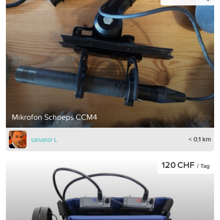
Mikrofon Schoeps CCM4
< 0,1 km
salvator L
120 CHF
/ Tag