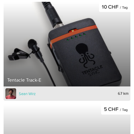
10 CHF
/ Tag
Tentacle Track-E
67 km
Sean Wirz
5 CHF
/ Tag