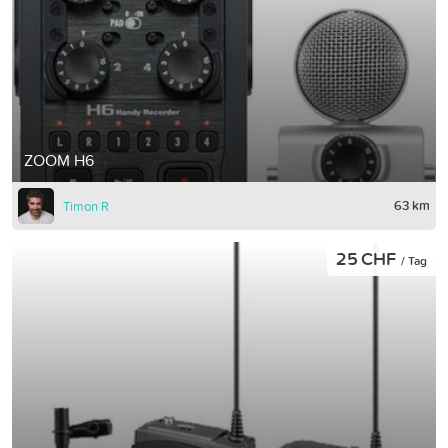
ZOOM H6
63 km
Timon R
25 CHF
/ Tag