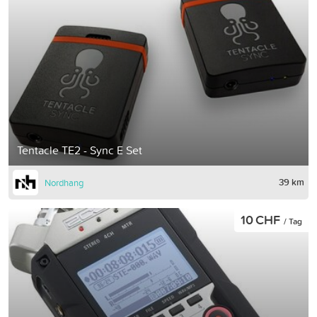
Tentacle TE2 - Sync E Set
39 km
Nordhang
10 CHF
/ Tag