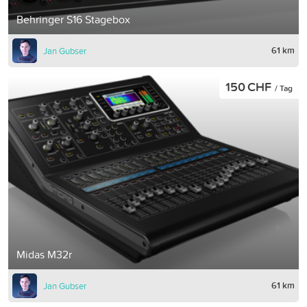
Behringer S16 Stagebox
61 km
Jan Gubser
150 CHF
/ Tag
Midas M32r
61 km
Jan Gubser