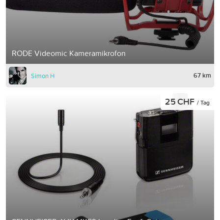
RODE Videomic Kameramikrofon
67 km
Simon H
25 CHF
/ Tag