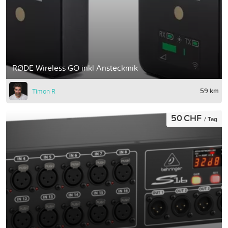
RØDE Wireless GO inkl Ansteckmik
59 km
Timon R
50 CHF
/ Tag