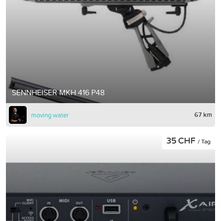
SENNHEISER MKH 416 P48
67 km
moving water
35 CHF
/ Tag