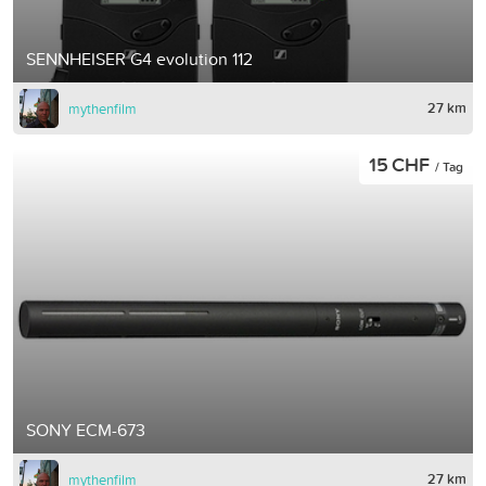
SENNHEISER G4 evolution 112
27 km
mythenfilm
15 CHF
/ Tag
SONY ECM-673
27 km
mythenfilm