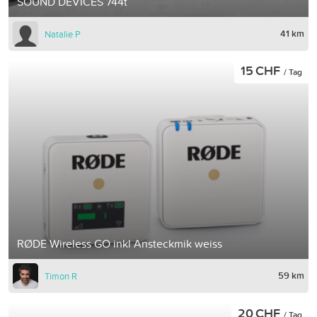
SOUND DEVICES 744t
41 km
Natalie P
15 CHF
/ Tag
RØDE Wireless GO inkl Ansteckmik weiss
59 km
Timon R
20 CHF
/ Tag