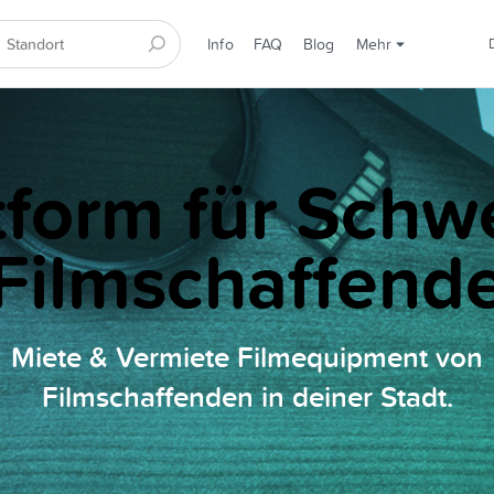
Info
FAQ
Blog
Mehr
tform für Schw
Filmschaffend
Miete & Vermiete Filmequipment von
Filmschaffenden in deiner Stadt.