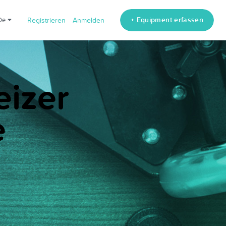
+ Equipment erfassen
de
Registrieren
Anmelden
eizer
e