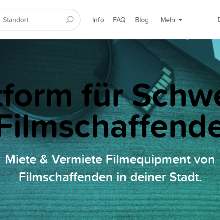
Info
FAQ
Blog
Mehr
tform für Schw
Filmschaffend
Miete & Vermiete Filmequipment von
Filmschaffenden in deiner Stadt.