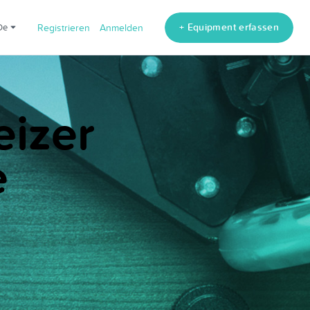
+ Equipment erfassen
de
Registrieren
Anmelden
eizer
e