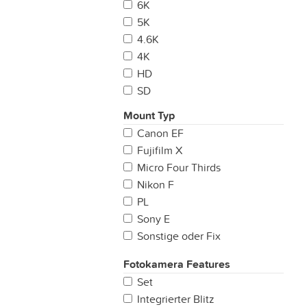
6K
5K
4.6K
4K
HD
SD
Mount Typ
Canon EF
Fujifilm X
Micro Four Thirds
Nikon F
PL
Sony E
Sonstige oder Fix
LPL
Fotokamera Features
Leica M
Set
Sony A
Integrierter Blitz
Canon RF