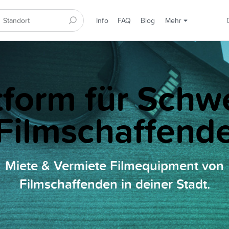
Info
FAQ
Blog
Mehr
tform für Schw
Filmschaffend
Miete & Vermiete Filmequipment von
Filmschaffenden in deiner Stadt.