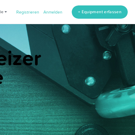
+ Equipment erfassen
de
Registrieren
Anmelden
eizer
e