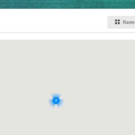
Raste
2