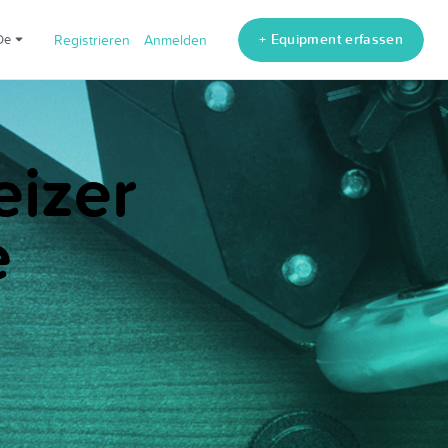
+ Equipment erfassen
de
Registrieren
Anmelden
eizer
e