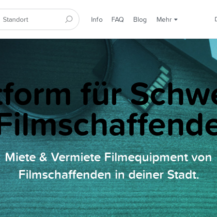
Info
FAQ
Blog
Mehr
tform für Schw
Filmschaffend
Miete & Vermiete Filmequipment von
Filmschaffenden in deiner Stadt.