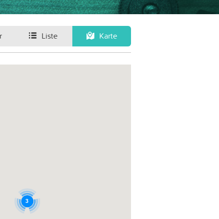
r
Liste
Karte
3