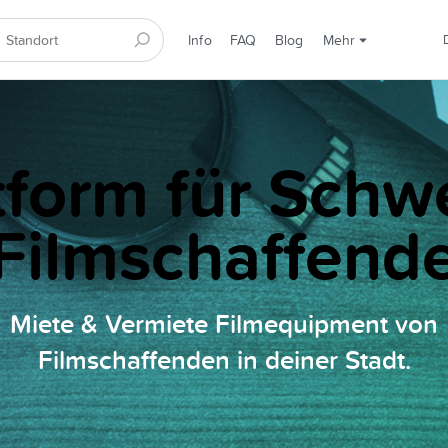
Info
FAQ
Blog
Mehr
tform für Schw
Filmschaffend
Miete & Vermiete Filmequipment von
Filmschaffenden in deiner Stadt.