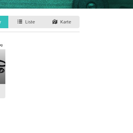
r
Liste
Karte
ag