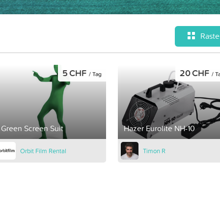
Raste
5 CHF
20 CHF
/ Tag
/ T
Green Screen Suit
Hazer Eurolite NH-10
Orbit Film Rental
Timon R