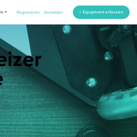
+ Equipment erfassen
de
Registrieren
Anmelden
eizer
e