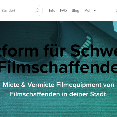
Info
FAQ
Blog
Mehr
tform für Schw
Filmschaffend
Miete & Vermiete Filmequipment von
Filmschaffenden in deiner Stadt.