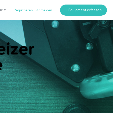
+ Equipment erfassen
de
Registrieren
Anmelden
eizer
e