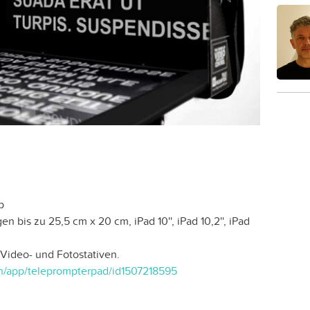
p
 bis zu 25,5 cm x 20 cm, iPad 10'', iPad 10,2'', iPad
Video- und Fotostativen.
ch/app/teleprompterpad/id1507218595