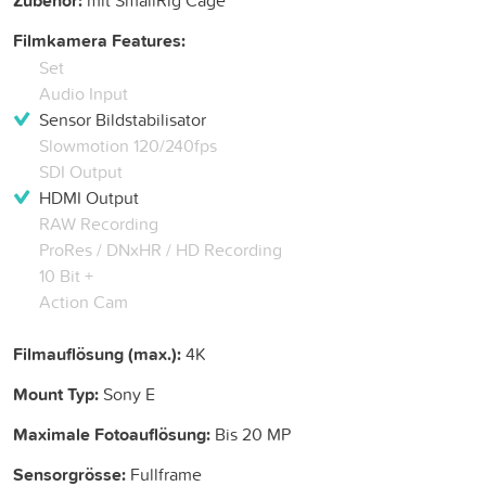
Zubehör:
Filmkamera Features:
Set
Audio Input
Sensor Bildstabilisator
Slowmotion 120/240fps
SDI Output
HDMI Output
RAW Recording
ProRes / DNxHR / HD Recording
10 Bit +
Action Cam
Filmauflösung (max.):
4K
Mount Typ:
Sony E
Maximale Fotoauflösung:
Bis 20 MP
Sensorgrösse:
Fullframe