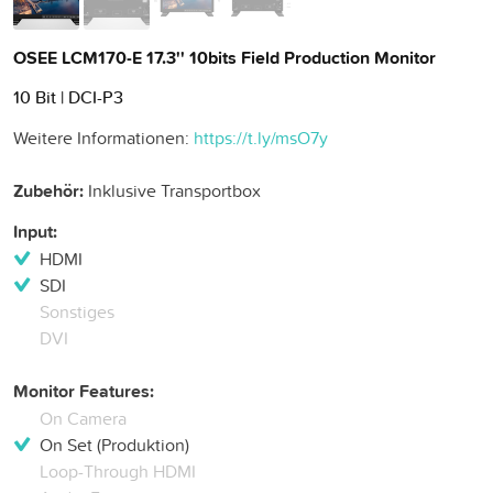
OSEE LCM170-E 17.3'' 10bits Field Production Monitor
10 Bit | DCI-P3
Weitere Informationen:
https://t.ly/msO7y
Zubehör:
Inklusive Transportbox
Input:
HDMI
SDI
Sonstiges
DVI
Monitor Features:
On Camera
On Set (Produktion)
Loop-Through HDMI