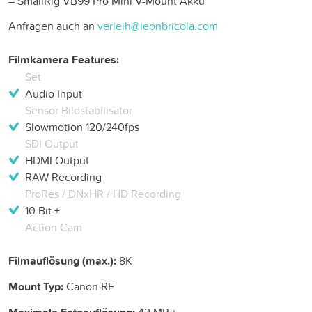
– SmallRig VB99 Pro Mini V-Mount Akku
Anfragen auch an
verleih@leonbricola.com
Filmkamera Features:
Set
Audio Input
Sensor Bildstabilisator
Slowmotion 120/240fps
SDI Output
HDMI Output
RAW Recording
ProRes / DNxHR / HD Recording
10 Bit +
Action Cam
Filmauflösung (max.):
8K
Mount Typ:
Canon RF
42 MP +