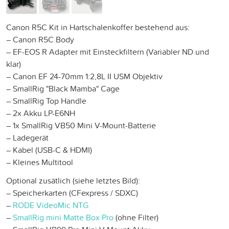
Canon R5C Kit in Hartschalenkoffer bestehend aus:
– Canon R5C Body
– EF-EOS R Adapter mit Einsteckfiltern (Variabler ND und
klar)
– Canon EF 24-70mm 1:2,8L II USM Objektiv
– SmallRig "Black Mamba" Cage
– SmallRig Top Handle
– 2x Akku LP-E6NH
– 1x SmallRig VB50 Mini V-Mount-Batterie
– Ladegerät
– Kabel (USB-C & HDMI)
– Kleines Multitool
Optional zusätlich (siehe letztes Bild):
– Speicherkarten (CFexpress / SDXC)
–
RODE VideoMic NTG
–
SmallRig mini Matte Box Pro
(ohne Filter)