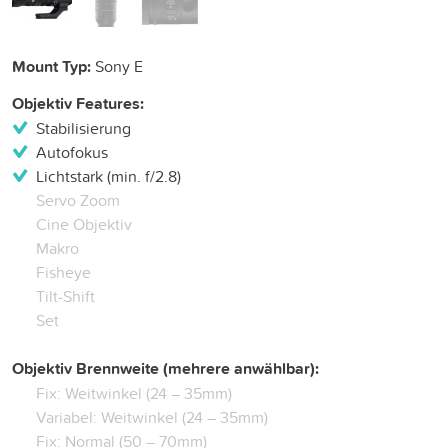
Mount Typ:
Sony E
Objektiv Features:
Stabilisierung
Autofokus
Lichtstark (min. f/2.8)
Servo Zoom
Cine Objektiv
Makro
Fisheye
Tilt-Shift
Set
Objektiv Brennweite (mehrere anwählbar):
Fix: Weitwinkel (24 – 35mm)
Variabel: Weitwinkel (24 – 35mm)
Fix: Normal (50 – 70mm)