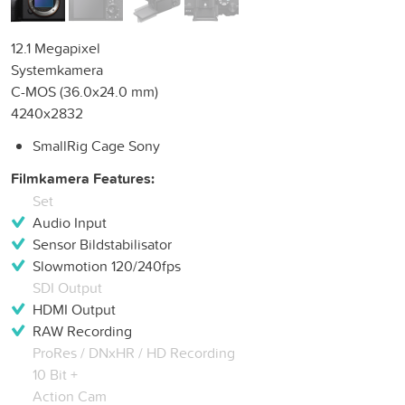
12.1 Megapixel
Systemkamera
C-MOS (36.0x24.0 mm)
4240x2832
SmallRig Cage Sony
Filmkamera Features:
Set
Audio Input
Sensor Bildstabilisator
Slowmotion 120/240fps
SDI Output
HDMI Output
RAW Recording
ProRes / DNxHR / HD Recording
10 Bit +
Action Cam