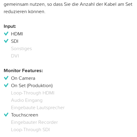
gemeinsam nutzen, so dass Sie die Anzahl der Kabel am Set
reduzieren können.
Input:
HDMI
SDI
Sonstiges
DVI
Monitor Features:
On Camera
On Set (Produktion)
Loop-Through HDMI
Audio Eingang
Eingebaute Lautsprecher
Touchscreen
Eingebauter Recorder
Loop-Through SDI