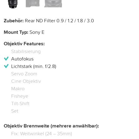
Zubehör:
Rear ND Filter 0.9 / 1.2 / 1.8 / 3.0
Mount Typ:
Sony E
Objektiv Features:
Stabilisierung
Autofokus
Lichtstark (min. f/2.8)
Servo Zoom
Cine Objektiv
Makro
Fisheye
Tilt-Shift
Set
Objektiv Brennweite (mehrere anwählbar):
Fix: Weitwinkel (24 – 35mm)