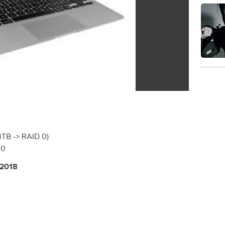
4TB -> RAID 0)
00
 2018