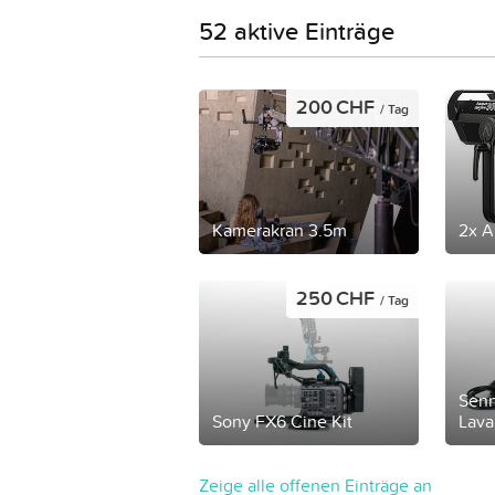
52 aktive Einträge
200 CHF
/ Tag
Kamerakran 3.5m
2x A
250 CHF
/ Tag
Sen
Sony FX6 Cine Kit
Lava
Zeige alle offenen Einträge an