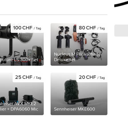
100 CHF
80 CHF
/ Tag
/ Tag
Nucleus M Funkschärfe
puture LS 300x Set
Deluxe set
25 CHF
20 CHF
/ Tag
/ Tag
nheiser AVX MKE2
lier + DPA6060 Mic
Sennheiser MKE600