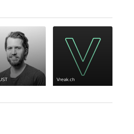
UST
Vreak.ch