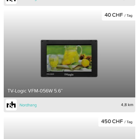
40 CHF
/ Tag
TV-Logic VFM-056W 5.6”
4,8 km
Nordhang
450 CHF
/ Tag