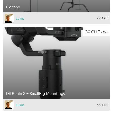
C-Stand
< 0,1 km
Lukas
30 CHF
/ Tag
Dji Ronin S + SmallRig-Mountings
< 0,1 km
Lukas