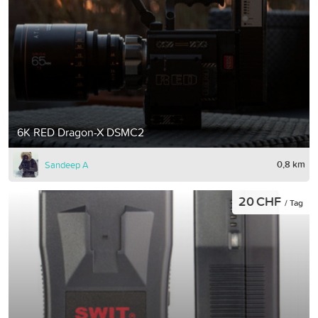
6K RED Dragon-X DSMC2
0,8 km
Sandeep A
20 CHF
/ Tag