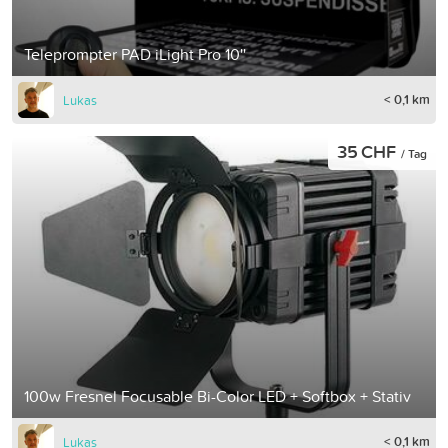
Teleprompter PAD iLight Pro 10''
< 0,1 km
Lukas
35 CHF
/ Tag
100w Fresnel Focusable Bi-Color LED + Softbox + Stativ
< 0,1 km
Lukas