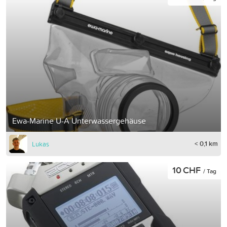
Ewa-Marine U-A Unterwassergehäuse
< 0,1 km
Lukas
10 CHF
/ Tag