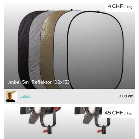
4 CHF
/ Tag
Jinbei 5in1 Reflektor 102x153
< 0,1 km
Lukas
45 CHF
/ Tag