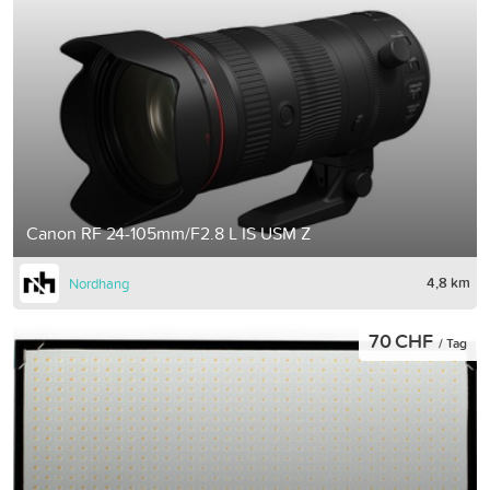
Canon RF 24-105mm/F2.8 L IS USM Z
4,8 km
Nordhang
70 CHF
/ Tag