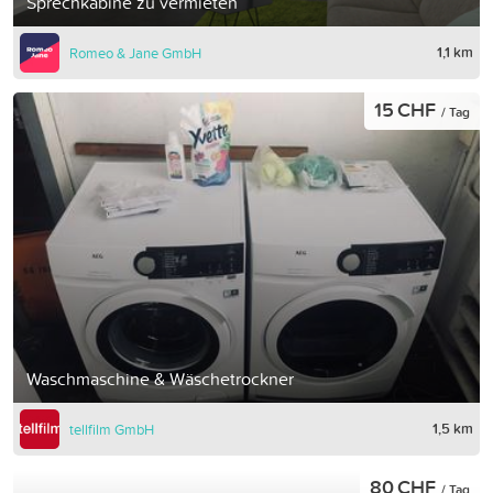
Sprechkabine zu vermieten
1,1 km
Romeo & Jane GmbH
15 CHF
/ Tag
Waschmaschine & Wäschetrockner
1,5 km
tellfilm GmbH
80 CHF
/ Tag