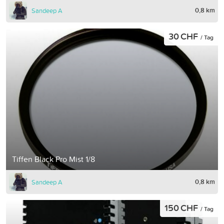
0,8 km
Sandeep A
30 CHF
/ Tag
Tiffen Black Pro Mist 1/8
0,8 km
Sandeep A
150 CHF
/ Tag