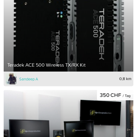
Teradek ACE 500 Wireless TX/RX Kit
0,8 km
Sandeep A
350 CHF
/ Tag