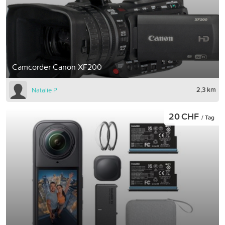
Camcorder Canon XF200
2,3 km
Natalie P
20 CHF
/ Tag