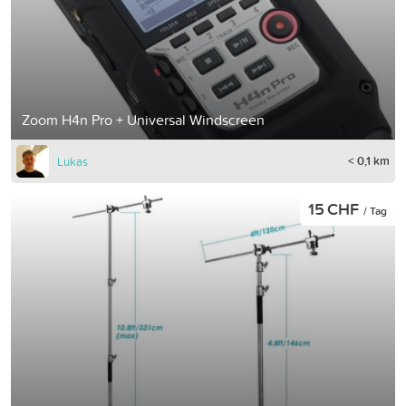
Zoom H4n Pro + Universal Windscreen
< 0,1 km
Lukas
15 CHF
/ Tag