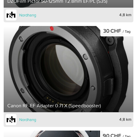
DZOFilm Pictor 50-125mm T2.8mm EF/PL (S35)
4,8 km
Nordhang
30 CHF
/ Tag
Canon RF-EF Adapter 0.71 X (Speedbooster)
4,8 km
Nordhang
90 CHF
/ Tag