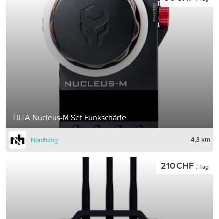
TILTA Nucleus-M Set Funkschärfe
4,8 km
Nordhang
210 CHF
/ Tag