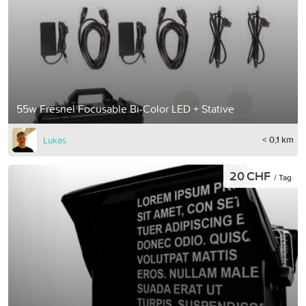
55w Fresnel Focusable Bi-Color LED + Stative
< 0,1 km
Lukas
20 CHF
/ Tag