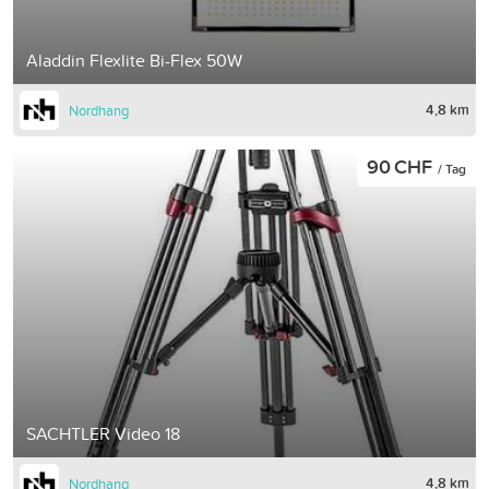
Aladdin Flexlite Bi-Flex 50W
4,8 km
Nordhang
90 CHF
/ Tag
SACHTLER Video 18
4,8 km
Nordhang