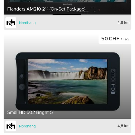
Flanders AM210 21” (On-Set Package)
4,8 km
Nordhang
50 CHF
/ Tag
SmallHD 502 Bright 5”
4,8 km
Nordhang