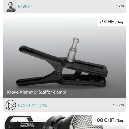
1 km
FABUST
2 CHF
/ Tag
Kroko Klammer (gaffer clamp)
1,6 km
NEON RAY FILMS
100 CHF
/ Tag