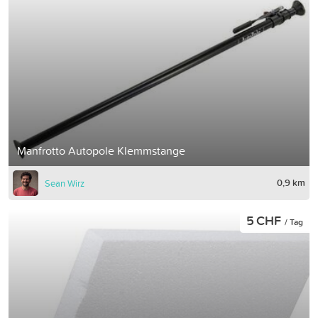
Manfrotto Autopole Klemmstange
0,9 km
Sean Wirz
5 CHF
/ Tag