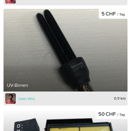
5 CHF
/ Tag
UV-Birnen
0,9 km
Sean Wirz
50 CHF
/ Tag