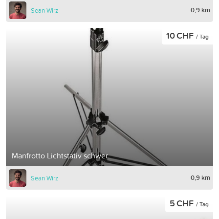
0,9 km
Sean Wirz
10 CHF
/ Tag
Manfrotto Lichtstativ schwer
0,9 km
Sean Wirz
5 CHF
/ Tag