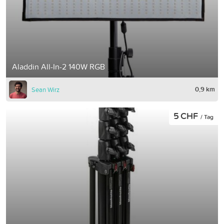
Aladdin All-In-2 140W RGB
0,9 km
Sean Wirz
5 CHF
/ Tag