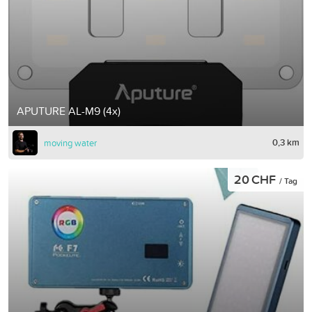
APUTURE AL-M9 (4x)
0,3 km
moving water
20 CHF
/ Tag