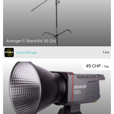
Avenger C-Stand Kit 30 (2x)
1 km
Studio Effinger
45 CHF
/ Tag