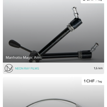
Manfrotto Magic Arm
1,6 km
NEON RAY FILMS
1 CHF
/ Tag