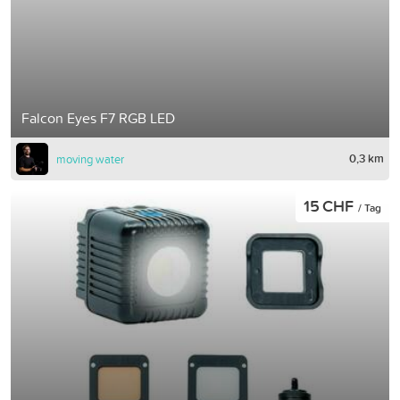
Falcon Eyes F7 RGB LED
0,3 km
moving water
15 CHF
/ Tag