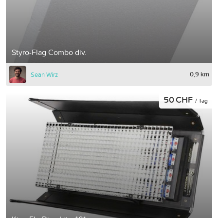
Styro-Flag Combo div.
0,9 km
Sean Wirz
50 CHF
/ Tag