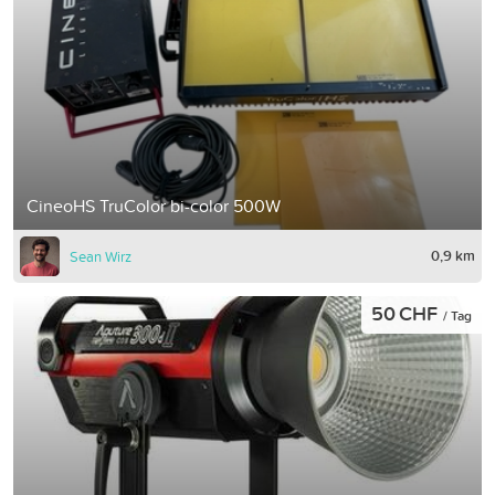
CineoHS TruColor bi-color 500W
0,9 km
Sean Wirz
50 CHF
/ Tag