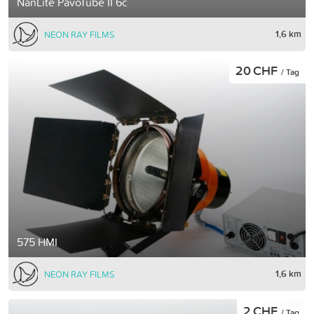
NanLite PavoTube II 6c
1,6 km
NEON RAY FILMS
20 CHF
/ Tag
575 HMI
1,6 km
NEON RAY FILMS
2 CHF
/ Tag