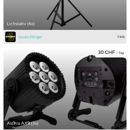
Lichstativ (4x)
1 km
Studio Effinger
30 CHF
/ Tag
Astera AX9 (3x)