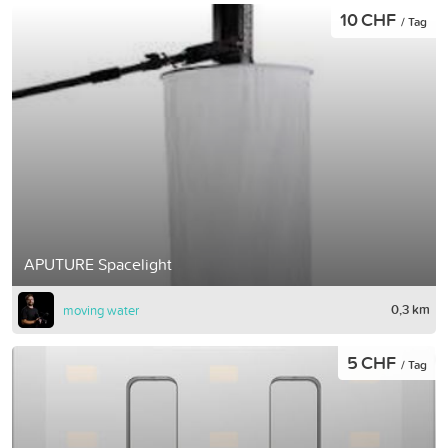
10 CHF
/ Tag
APUTURE Spacelight
0,3 km
moving water
5 CHF
/ Tag