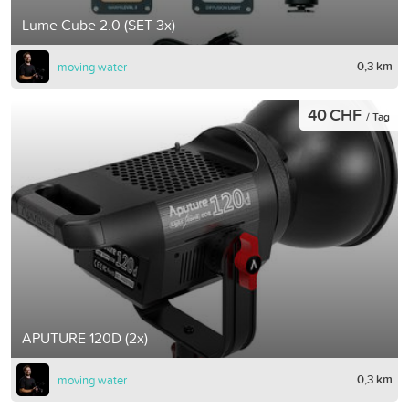
Lume Cube 2.0 (SET 3x)
0,3 km
moving water
40 CHF
/ Tag
APUTURE 120D (2x)
0,3 km
moving water