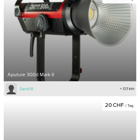
Aputure 300d Mark II
< 0,1 km
David R
20 CHF
/ Tag