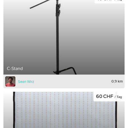
C-Stand
0,9 km
Sean Wirz
60 CHF
/ Tag