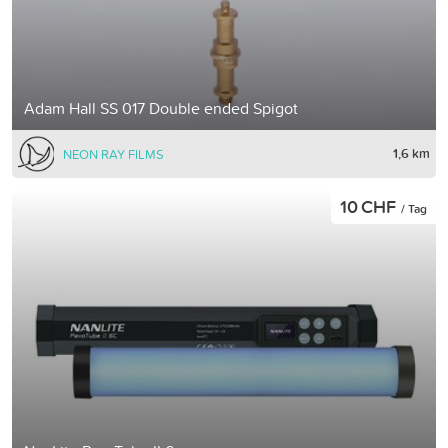
Adam Hall SS 017 Double ended Spigot
1,6 km
NEON RAY FILMS
10 CHF
/ Tag