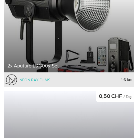
2x Aputure LS 300x Set
1,6 km
NEON RAY FILMS
0,50 CHF
/ Tag