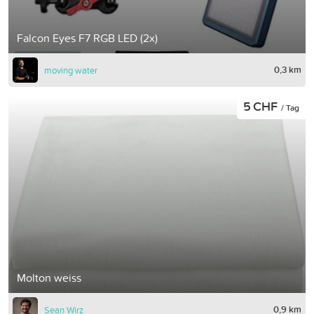
Falcon Eyes F7 RGB LED (2x)
0,3 km
moving water
5 CHF
/ Tag
Molton weiss
0,9 km
Sean Wirz