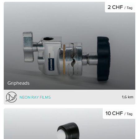
2 CHF
/ Tag
Gripheads
1,6 km
NEON RAY FILMS
10 CHF
/ Tag