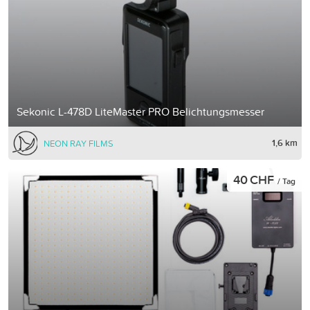
Sekonic L-478D LiteMaster PRO Belichtungsmesser
1,6 km
NEON RAY FILMS
40 CHF
/ Tag