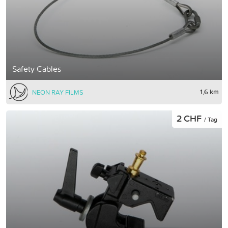
Safety Cables
1,6 km
NEON RAY FILMS
2 CHF
/ Tag