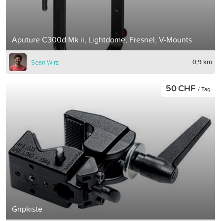
Aputure C300d Mk ii, Lightdome, Fresnel, V-Mounts
0,9 km
Sean Wirz
50 CHF
/ Tag
Gripkiste