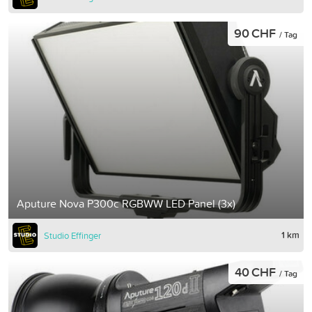
90 CHF
/ Tag
Aputure Nova P300c RGBWW LED Panel (3x)
1 km
Studio Effinger
40 CHF
/ Tag