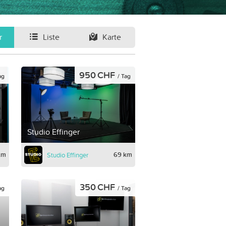
r
Liste
Karte
950 CHF
ag
/ Tag
Studio Effinger
km
69 km
Studio Effinger
350 CHF
ag
/ Tag