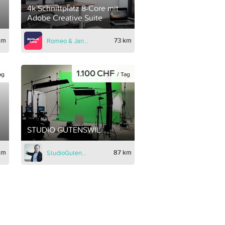
4k Schnittplatz 8-Core mit
Adobe Creative Suite
km
73 km
Romeo & Jane GmbH
1.100 CHF
ag
/ Tag
STUDIO GUTENSWIL
km
87 km
StudioGutenswil