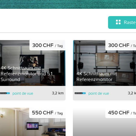
Raste
300 CHF
300 CHF
/ Tag
/ T
4K Schnittraum mit
Referenzmonitor und 5.1
4K Schnittraum mit
Surround
Referenzmonitor
3,2 km
3,2 
point de vue
point de vue
550 CHF
450 CHF
/ Tag
/ T