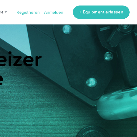
+ Equipment erfassen
de
Registrieren
Anmelden
eizer
e