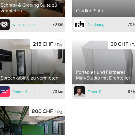
Schnitt- & Grading Suite zu
vermieten
Grading Suite
70 km
70 
who'c mcqueen picture
Nordhang
215 CHF
30 CHF
/ Tag
/ T
Portables und Faltbares
Sprechkabine zu vermieten
Mini-Studio mit Drehteller
73 km
87 
Romeo & Jane GmbH
Timon R
800 CHF
/ Tag