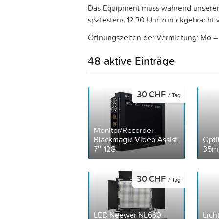
Das Equipment muss während unseren
spätestens 12.30 Uhr zurückgebracht 
Öffnungszeiten der Vermietung: Mo – F
48 aktive Einträge
30 CHF
/ Tag
Monitor/Recorder
Blackmagic Video Assist
Opti
7’’ 12G
35m
30 CHF
/ Tag
LED Neewer NL660
Lich