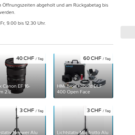
 Öffnungszeiten abgeholt und am Rückgabetag bis
werden.
r, 9.00 bis 12.30 Uhr.
40 CHF
60 CHF
/ Tag
/ Tag
k Canon EF 16-
HMI Bron Kobold DLF
m 2.8
400 Open Face
3 CHF
3 CHF
/ Tag
/ Tag
tstativ Neewer Alu
Lichtstativ Manfrotto Alu