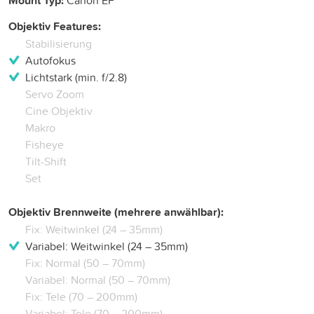
Mount Typ:
Objektiv Features:
Stabilisierung
Autofokus
Lichtstark (min. f/2.8)
Servo Zoom
Cine Objektiv
Makro
Fisheye
Tilt-Shift
Set
Objektiv Brennweite (mehrere anwählbar):
Fix: Weitwinkel (24 – 35mm)
Variabel: Weitwinkel (24 – 35mm)
Fix: Normal (50 – 70mm)
Variabel: Normal (50 – 70mm)
Fix: Tele (70 – 200mm)
Variabel: Tele (70 – 200mm)