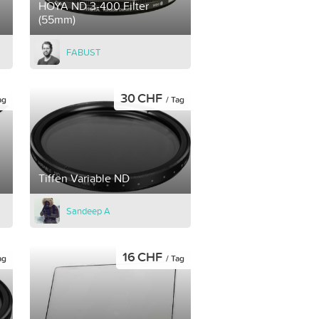
HOYA ND 3-400 Filter
(55mm)
FABUST
30 CHF
ag
/ Tag
Tiffen Variable ND
Sandeep A
16 CHF
ag
/ Tag