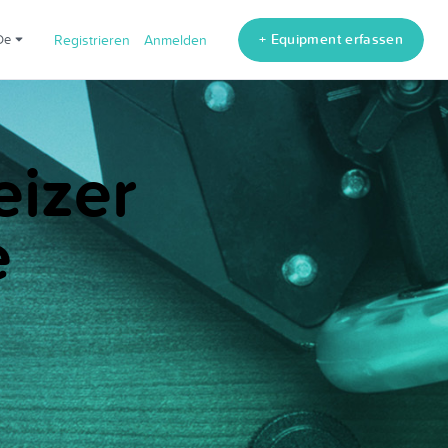
+ Equipment erfassen
de
Registrieren
Anmelden
eizer
e