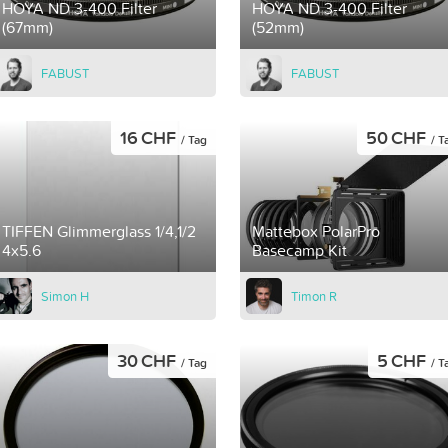
HOYA ND 3-400 Filter
HOYA ND 3-400 Filter
(67mm)
(52mm)
FABUST
FABUST
16 CHF
50 CHF
/ Tag
/ T
TIFFEN Glimmerglass 1/4,1/2
Mattebox PolarPro
4x5.6
Basecamp Kit
Simon H
Timon R
30 CHF
5 CHF
/ Tag
/ T