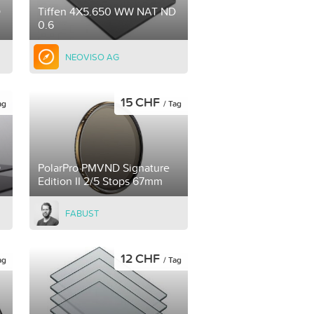
D
Tiffen 4X5.650 WW NAT ND
0.6
NEOVISO AG
15 CHF
ag
/ Tag
D
PolarPro PMVND Signature
Edition II 2/5 Stops 67mm
FABUST
12 CHF
ag
/ Tag