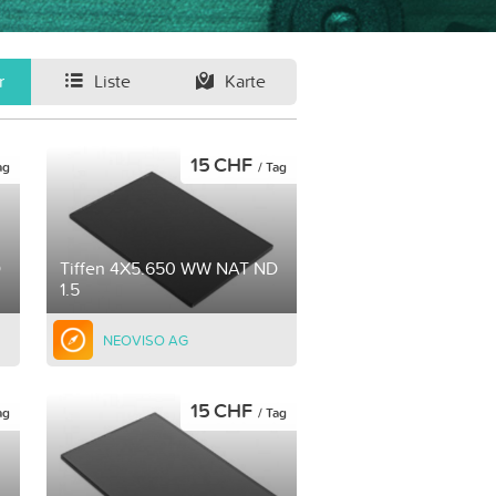
r
Liste
Karte
15 CHF
ag
/ Tag
D
Tiffen 4X5.650 WW NAT ND
1.5
NEOVISO AG
15 CHF
ag
/ Tag