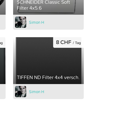
SCHNEIDER Classic Soft
Filter 4x5.6
Simon H
8 CHF
ag
/ Tag
TIFFEN ND Filter 4x4 versch.
Simon H