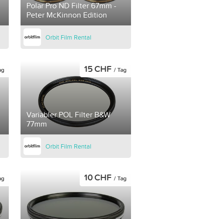
Polar Pro ND Filter 67mm -
Peter McKinnon Edition
Orbit Film Rental
15 CHF
ag
/ Tag
Variabler POL Filter B&W
77mm
Orbit Film Rental
10 CHF
ag
/ Tag