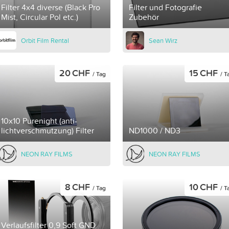
Filter 4x4 diverse (Black Pro
Filter und Fotografie
Mist, Circular Pol etc.)
Zubehör
Orbit Film Rental
Sean Wirz
20 CHF
15 CHF
/ Tag
/ T
10x10 Purenight (anti-
lichtverschmutzung) Filter
ND1000 / ND3
NEON RAY FILMS
NEON RAY FILMS
8 CHF
10 CHF
/ Tag
/ T
Verlaufsfilter 0,9 Soft GND