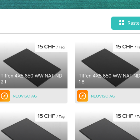
Raste
15 CHF
15 CHF
/ Tag
/ T
Tiffen 4X5.650 WW NAT ND
Tiffen 4X5.650 WW NAT N
2.1
1.8
NEOVISO AG
NEOVISO AG
15 CHF
15 CHF
/ Tag
/ T