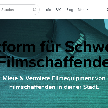
Info
FAQ
Blog
Mehr
tform für Schw
Filmschaffend
Miete & Vermiete Filmequipment von
Filmschaffenden in deiner Stadt.