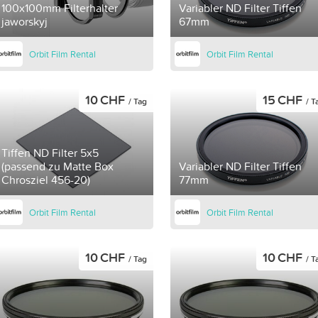
100x100mm Filterhalter
Variabler ND Filter Tiffen
jaworskyj
67mm
Orbit Film Rental
Orbit Film Rental
10 CHF
15 CHF
/ Tag
/ T
Tiffen ND Filter 5x5
(passend zu Matte Box
Variabler ND Filter Tiffen
Chrosziel 456-20)
77mm
Orbit Film Rental
Orbit Film Rental
10 CHF
10 CHF
/ Tag
/ T