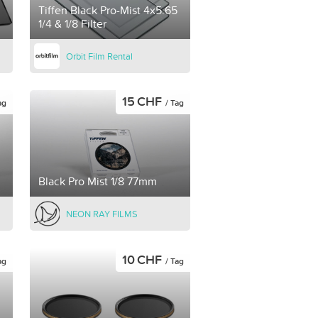
Tiffen Black Pro-Mist 4x5.65
1/4 & 1/8 Filter
Orbit Film Rental
15 CHF
ag
/ Tag
Black Pro Mist 1/8 77mm
NEON RAY FILMS
10 CHF
ag
/ Tag