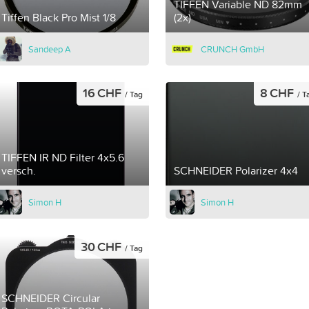
TIFFEN Variable ND 82mm
Tiffen Black Pro Mist 1/8
(2x)
Sandeep A
CRUNCH GmbH
16 CHF
8 CHF
/ Tag
/ T
TIFFEN IR ND Filter 4x5.6
versch.
SCHNEIDER Polarizer 4x4
Simon H
Simon H
30 CHF
/ Tag
SCHNEIDER Circular