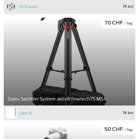
74 km
PJ Visuals
70 CHF
/ Tag
Stativ Sachtler System aktiv8 flowtech75 MS
74 km
Léon B
50 CHF
/ Tag