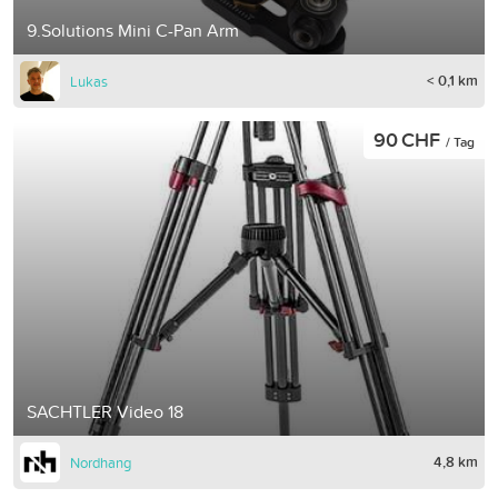
9.Solutions Mini C-Pan Arm
< 0,1 km
Lukas
90 CHF
/ Tag
SACHTLER Video 18
4,8 km
Nordhang