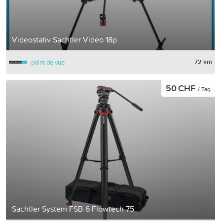
Videostativ Sachtler Video 18p
72 km
point de vue
50 CHF
/ Tag
Sachtler System FSB-6 Flowtech 75