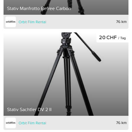
Stativ Manfrotto Befree Carbon
76 km
Orbit Film Rental
20 CHF
/ Tag
Stativ Sachtler DV 2 II
76 km
Orbit Film Rental