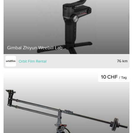
Gimbal Zhiyun Weebill Lab
76 km
Orbit Film Rental
10 CHF
/ Tag