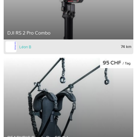
DJI RS 2 Pro Combo
74 km
Léon B
95 CHF
/ Tag