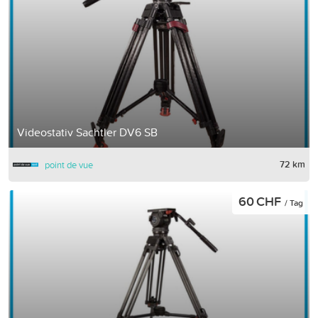
Videostativ Sachtler DV6 SB
72 km
point de vue
60 CHF
/ Tag