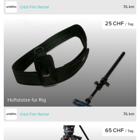
76 km
Orbit Film Rental
25 CHF
/ Tag
Hüftstütze für Rig
76 km
Orbit Film Rental
65 CHF
/ Tag