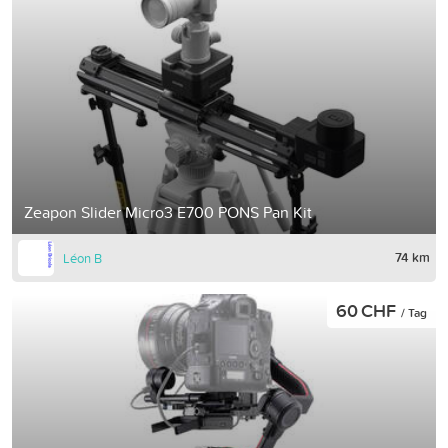
Zeapon Slider Micro3 E700 PONS Pan Kit
74 km
Léon B
60 CHF
/ Tag