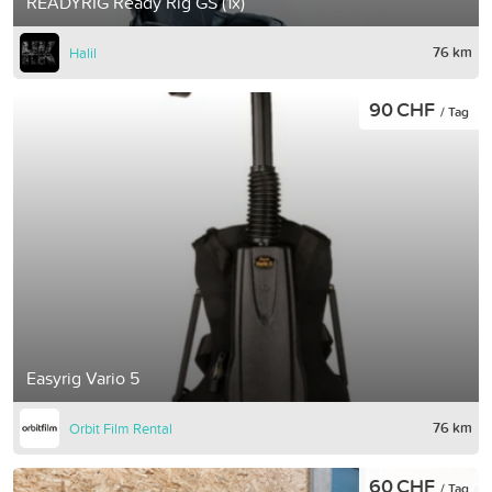
READYRIG Ready Rig GS (1x)
76 km
Halil
90 CHF
/ Tag
Easyrig Vario 5
76 km
Orbit Film Rental
60 CHF
/ Tag