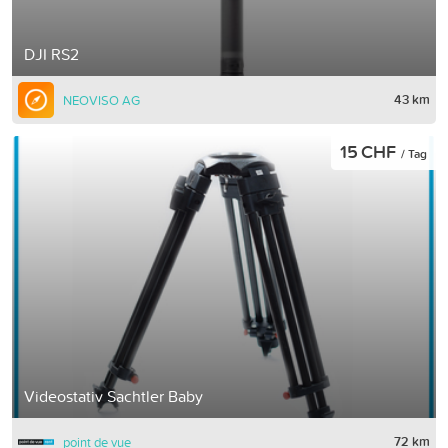
DJI RS2
43 km
NEOVISO AG
15 CHF
/ Tag
Videostativ Sachtler Baby
72 km
point de vue