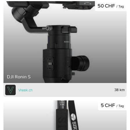
50 CHF
/ Tag
DJI Ronin S
38 km
Vreak.ch
5 CHF
/ Tag