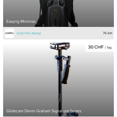
Easyrig Minimax
76 km
Orbit Film Rental
30 CHF
/ Tag
Glidecam Devin Graham Signature Series