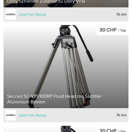
Dolly Schienen Zubehör zu Dolly VFB
76 km
Orbit Film Rental
30 CHF
/ Tag
Secced SC-V15/100RP Fluid Head mit Sachtler
Aluminium Beinen
76 km
Orbit Film Rental
30 CHF
/ Tag