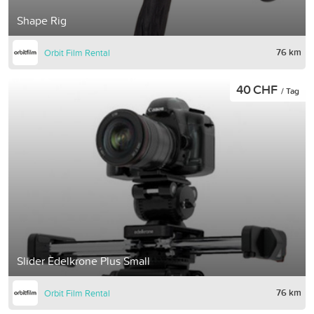
Shape Rig
76 km
Orbit Film Rental
40 CHF
/ Tag
Slider Edelkrone Plus Small
76 km
Orbit Film Rental