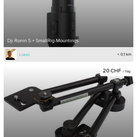
Dji Ronin S + SmallRig-Mountings
< 0,1 km
Lukas
20 CHF
/ Tag