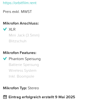
https://orbitfilm.rent
Preis exkl. MWST
Mikrofon Anschluss:
XLR
Mini Jack (3.5mm)
Blitzschuh
Mikrofon Features:
Phantom Speisung
Batterie Speisung
Wireless System
Inkl. Boompole
Mikrofon Typ:
Stereo
Eintrag erfolgreich erstellt 9 Mai 2025