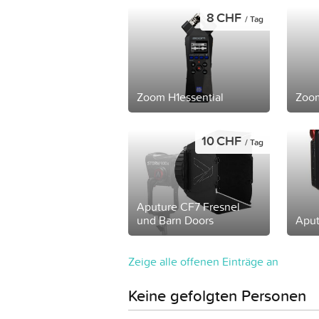
8 CHF
/ Tag
Zoom H1essential
Zoom
10 CHF
/ Tag
Aputure CF7 Fresnel
und Barn Doors
Aput
Zeige alle offenen Einträge an
Keine gefolgten Personen