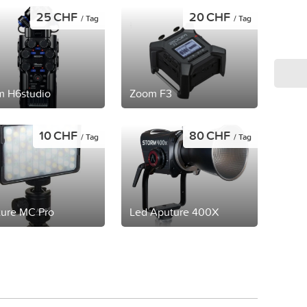
25 CHF
20 CHF
/ Tag
/ Tag
 H6studio
Zoom F3
10 CHF
80 CHF
/ Tag
/ Tag
ure MC Pro
Led Aputure 400X