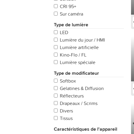
24mm)
CRI 95+
Variable : Ultra grand angle (14
Sur caméra
- 24mm)
Variable: Super Téléobjectif
Type de lumière
(200mm +)
LED
Lumière du jour / HMI
Lumière artificielle
Kino-Flo / FL
Lumière spéciale
Type de modificateur
Softbox
Gelatines & Diffusion
Réflecteurs
Drapeaux / Scrims
Divers
Tissus
Caractéristiques de l'appareil