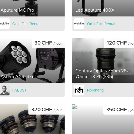
Aputure MC Pro
Led Aputure 400X
Orbit Film Rental
Orbit Film Rental
30 CHF
120 CHF
/ jour
/ jo
Century Optics Zoom 28-
Astera AX9 (3x)
70mm T3 PL (S35)
FABUST
Nordhang
320 CHF
350 CHF
/ jour
/ jo