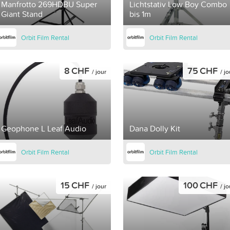
Manfrotto 269HDBU Super
Lichtstativ Low Boy Combo
Giant Stand
bis 1m
Orbit Film Rental
Orbit Film Rental
8 CHF
75 CHF
/ jour
/ jo
Geophone L Leaf Audio
Dana Dolly Kit
Orbit Film Rental
Orbit Film Rental
15 CHF
100 CHF
/ jour
/ jo