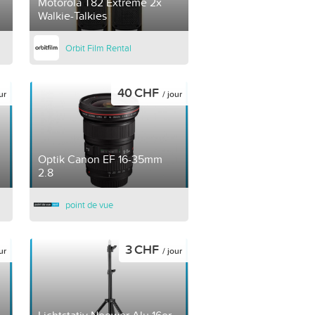
Motorola T82 Extreme 2x
Walkie-Talkies
Orbit Film Rental
40 CHF
ur
/ jour
Optik Canon EF 16-35mm
2.8
point de vue
3 CHF
ur
/ jour