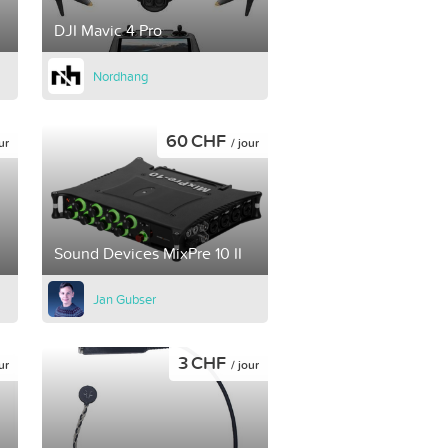
DJI Mavic 4 Pro
Nordhang
60 CHF
ur
/ jour
Sound Devices MixPre 10 II
Jan Gubser
3 CHF
ur
/ jour