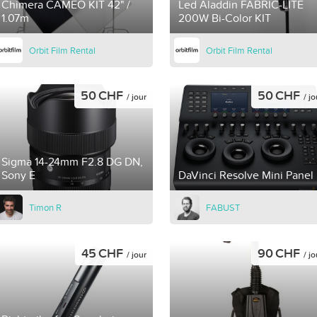
Chimera CAMEO KIT 42" /
Led Aladdin FABRIC-LITE
1.07m
200W Bi-Color KIT
Orbit Film Rental
Orbit Film Rental
50 CHF
50 CHF
/ jour
/ jo
Sigma 14-24mm F2.8 DG DN,
Sony E
DaVinci Resolve Mini Panel
Timon R
FABUST
45 CHF
90 CHF
/ jour
/ jo