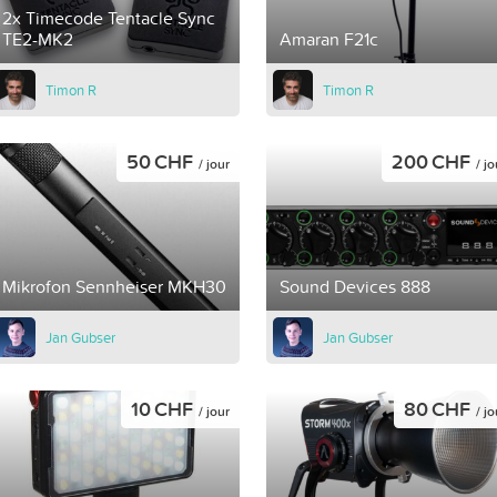
2x Timecode Tentacle Sync
TE2-MK2
Amaran F21c
Timon R
Timon R
50 CHF
200 CHF
/ jour
/ jo
Mikrofon Sennheiser MKH30
Sound Devices 888
Jan Gubser
Jan Gubser
10 CHF
80 CHF
/ jour
/ jo