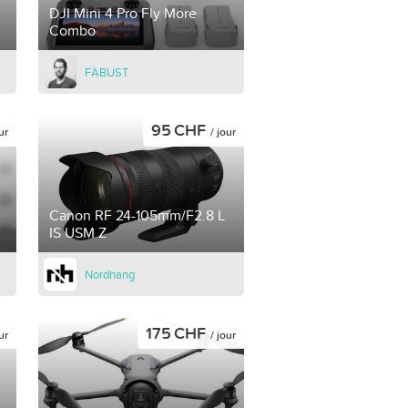
DJI Mini 4 Pro Fly More
Combo
FABUST
95 CHF
ur
/ jour
Canon RF 24-105mm/F2.8 L
IS USM Z
Nordhang
175 CHF
ur
/ jour