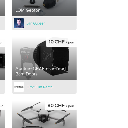
LOM Geofon
Jan Gubser
10 CHF
ur
/ jour
Aputure CF7 Fresnel und
Barn Doors
Orbit Film Rental
80 CHF
ur
/ jour