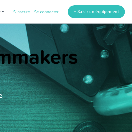
+ Saisir un équipement
fr
S'inscrire
Se connecter
ilmmakers
e