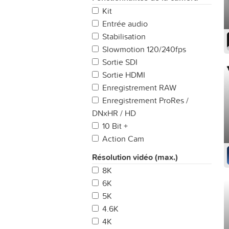
Kit
Entrée audio
Stabilisation
Slowmotion 120/240fps
Sortie SDI
Sortie HDMI
Enregistrement RAW
Enregistrement ProRes /
DNxHR / HD
10 Bit +
Action Cam
Résolution vidéo (max.)
8K
6K
5K
4.6K
4K