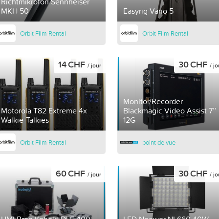
Richtmikrofon Sennheiser
MKH 50
Easyrig Vario 5
Orbit Film Rental
Orbit Film Rental
14 CHF
30 CHF
/ jour
/ jo
Monitor/Recorder
Motorola T82 Extreme 4x
Blackmagic Video Assist 7’’
Walkie-Talkies
12G
Orbit Film Rental
point de vue
60 CHF
30 CHF
/ jour
/ jo