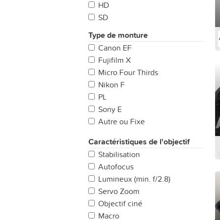
HD
SD
Type de monture
Canon EF
Fujifilm X
Micro Four Thirds
Nikon F
PL
Sony E
Autre ou Fixe
LPL
Caractéristiques de l'objectif
Leica M
Stabilisation
Sony A
Autofocus
Canon RF
Lumineux (min. f/2.8)
Servo Zoom
Objectif ciné
Macro