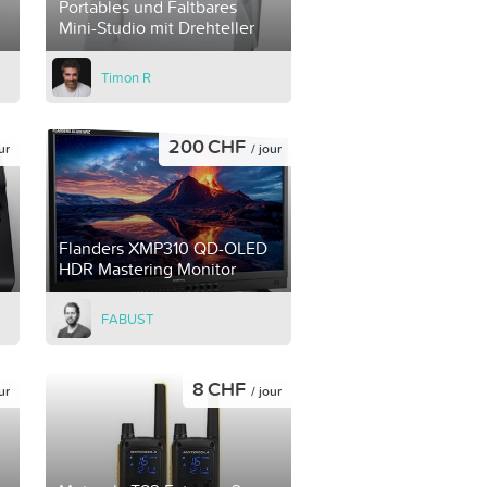
Portables und Faltbares
Mini-Studio mit Drehteller
Timon R
200 CHF
ur
/ jour
Flanders XMP310 QD-OLED
HDR Mastering Monitor
FABUST
8 CHF
ur
/ jour