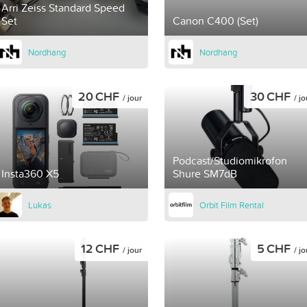
Arri Zeiss Standard Speed
Set
Canon C400 (Set)
Nordhang
Nordhang
20 CHF
30 CHF
/ jour
/ jo
Podcast/Studiomikrofon
Insta360 X5
Shure SM7dB
Lukas
Orbit Film Rental
12 CHF
5 CHF
/ jour
/ jo