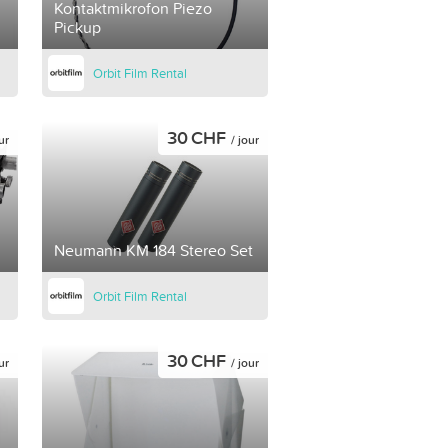
Kontaktmikrofon Piezo
Pickup
Orbit Film Rental
30 CHF
ur
/ jour
Neumann KM 184 Stereo Set
Orbit Film Rental
30 CHF
ur
/ jour