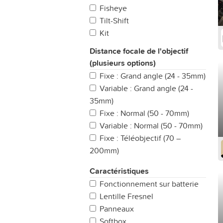
Fisheye
Tilt-Shift
Kit
Distance focale de l'objectif
(plusieurs options)
Fixe : Grand angle (24 - 35mm)
Variable : Grand angle (24 -
35mm)
Fixe : Normal (50 - 70mm)
Variable : Normal (50 - 70mm)
Fixe : Téléobjectif (70 –
200mm)
Variable: Téléobjectif (50 -
Caractéristiques
70mm)
Fonctionnement sur batterie
Tout-en-un
Lentille Fresnel
Fisheye (jusqu'à 14mm)
Panneaux
Fixe : Ultra grand angle (14 -
Softbox