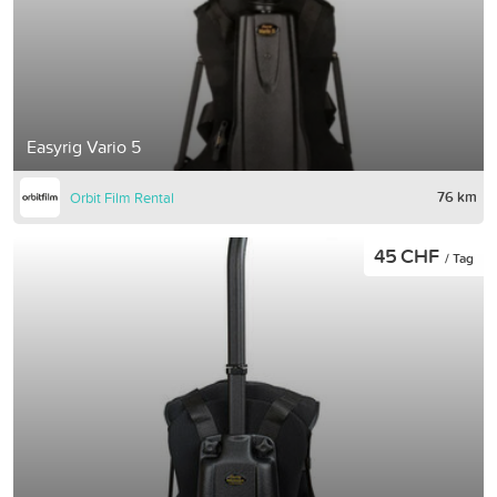
Easyrig Vario 5
76 km
Orbit Film Rental
45 CHF
/ Tag