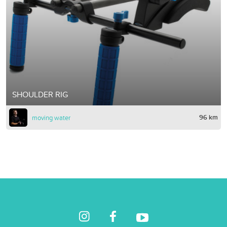
SHOULDER RIG
96 km
moving water