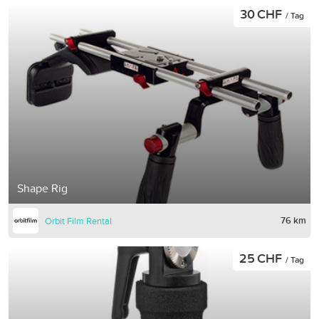
30 CHF
/ Tag
Shape Rig
76 km
Orbit Film Rental
25 CHF
/ Tag