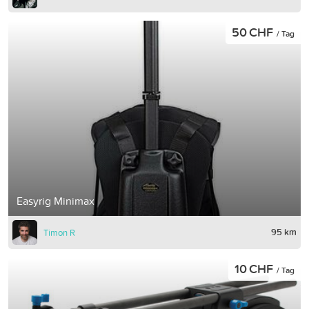
50 CHF
/ Tag
Easyrig Minimax
95 km
Timon R
10 CHF
/ Tag