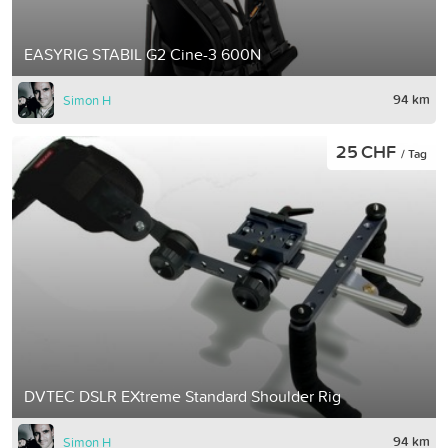
EASYRIG STABIL G2 Cine-3 600N
94 km
Simon H
25 CHF
/ Tag
DVTEC DSLR EXtreme Standard Shoulder Rig
94 km
Simon H