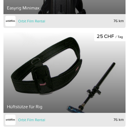
Easyrig Minimax
76 km
Orbit Film Rental
25 CHF
/ Tag
Hüftstütze für Rig
76 km
Orbit Film Rental