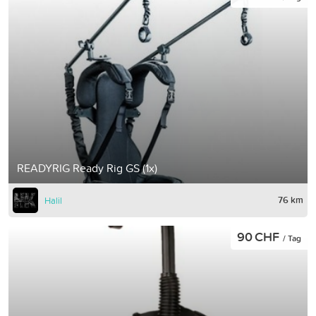
READYRIG Ready Rig GS (1x)
76 km
Halil
90 CHF
/ Tag