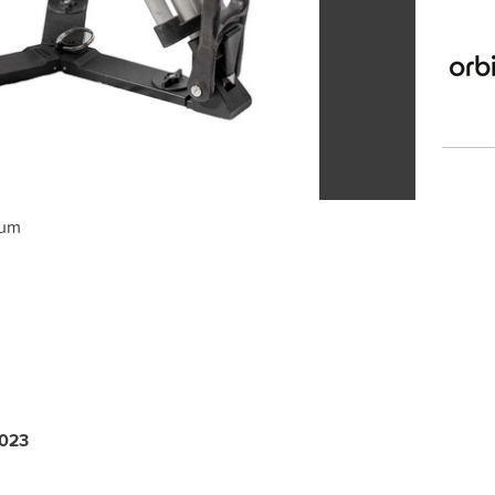
ium
2023