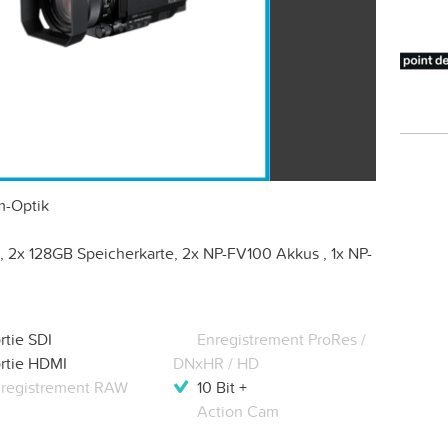
m-Optik
 2x 128GB Speicherkarte, 2x NP-FV100 Akkus , 1x NP-
rtie SDI
Enregistrement ProRes /
rtie HDMI
DNxHR / HD
registrement RAW
10 Bit +
Action Cam