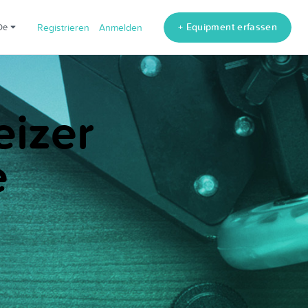
+ Equipment erfassen
de
Registrieren
Anmelden
eizer
e