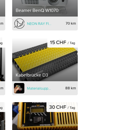
Beamer BenQ W1070
km
70 km
NEON RAY FILMS
15 CHF
ag
/ Tag
Kabelbrücke D3
km
88 km
Materialsupport
30 CHF
ag
/ Tag