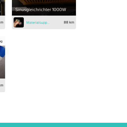
Sinusgleichrichter 1000W
km
88 km
Materialsupport
ag
km