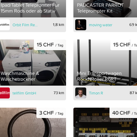
Ipad/Tablet Telepromter Für
PADCASTER PARROT
15mm Rods oder ab Stativ
Teleprompter Kit
1,8 km
69 
Orbit Film Rental
moving water
15 CHF
15 CHF
/ Tag
/ T
Waschmaschine &
Mini Transportwagen
Wäschetrockner
RockNRoller R6RT
73 km
87 
tellfilm GmbH
Timon R
3 CHF
40 CHF
/ Tag
/ T