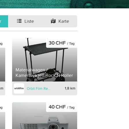
r
Liste
Karte
30 CHF
ag
/ Tag
Materialwagen /
Kamerawagen Rock N Roller
km
1,8 km
Orbit Film Rental
40 CHF
ag
/ Tag