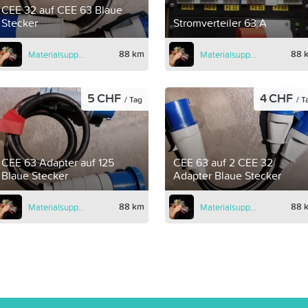
CEE 32 auf CEE 63 Blaue
Stecker
Stromverteiler 63 A
88 km
88 
Materialsupport
Materialsupport
5 CHF
4 CHF
/ Tag
/ T
CEE 63 Adapter auf 125
CEE 63 auf 2 CEE 32
Blaue Stecker
Adapter Blaue Stecker
88 km
88 
Materialsupport
Materialsupport