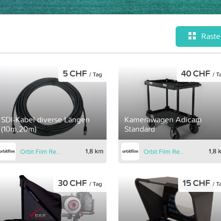
Raste
5 CHF
40 CHF
/ Tag
/ T
SDI-Kabel diverse Längen
Kamerawagen Adicam
(10m,20m)
Standard
1,8 km
1,8 
Orbit Film Rental
Orbit Film Rental
30 CHF
15 CHF
/ Tag
/ T