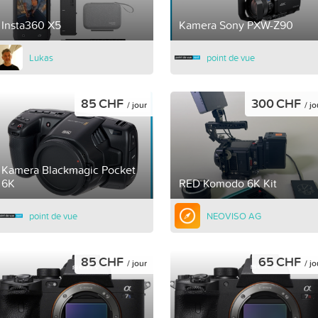
Insta360 X5
Kamera Sony PXW-Z90
Lukas
point de vue
85 CHF
300 CHF
/ jour
/ jo
Kamera Blackmagic Pocket
6K
RED Komodo 6K Kit
point de vue
NEOVISO AG
85 CHF
65 CHF
/ jour
/ jo