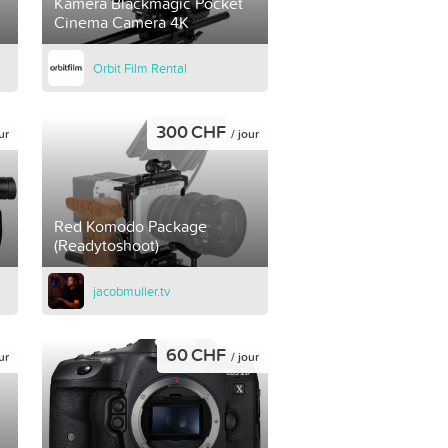
Kamera Blackmagic Pocket
Cinema Camera 4K
Orbit Film Rental
300 CHF
ur
/ jour
Red Komodo Package
(Readytoshoot)
jacobmuller.tv
60 CHF
ur
/ jour