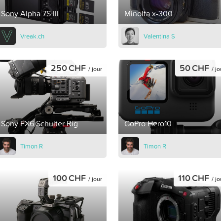
Sony Alpha 7S III
Minolta x-300
Vreak.ch
Valentina S
250 CHF
50 CHF
/ jour
/ jo
Sony FX6 Schulter Rig
GoPro Hero10
Timon R
Timon R
100 CHF
110 CHF
/ jour
/ jo