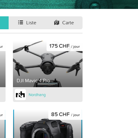
Liste
Carte
175 CHF
ur
/ jour
DJI Mavic 4 Pro
Nordhang
85 CHF
ur
/ jour