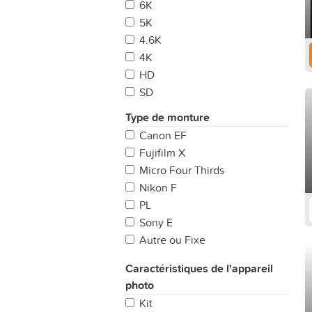
6K
5K
4.6K
4K
HD
SD
Type de monture
Canon EF
Fujifilm X
Micro Four Thirds
Nikon F
PL
Sony E
Autre ou Fixe
LPL
Caractéristiques de l'appareil
Leica M
photo
Sony A
Kit
Canon RF