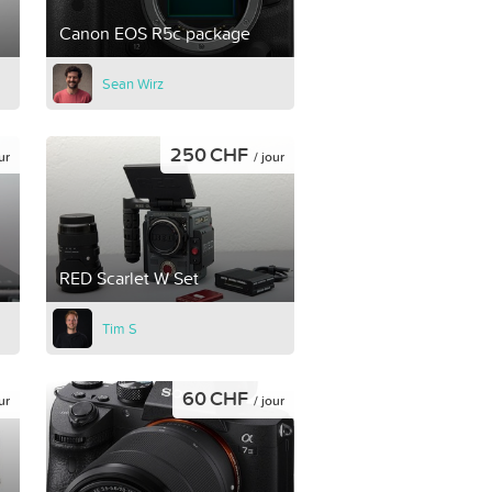
Canon EOS R5c package
Sean Wirz
250 CHF
ur
/ jour
RED Scarlet W Set
Tim S
60 CHF
ur
/ jour