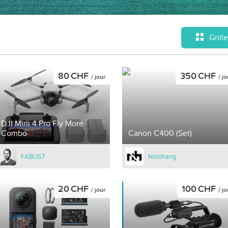
Grille
80 CHF
350 CHF
/ jour
/ jo
DJI Mini 4 Pro Fly More
Combo
Canon C400 (Set)
FABUST
Nordhang
20 CHF
100 CHF
/ jour
/ jo