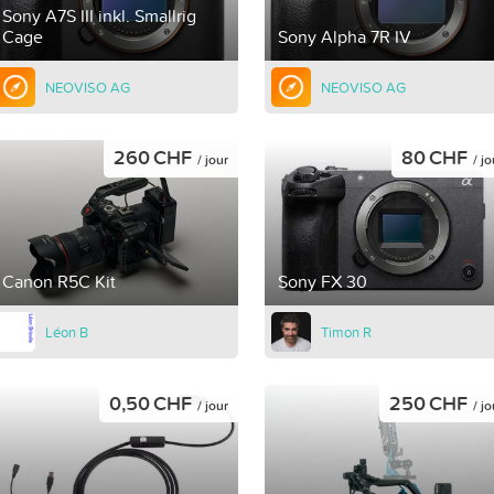
Sony A7S III inkl. Smallrig
Cage
Sony Alpha 7R IV
NEOVISO AG
NEOVISO AG
260 CHF
80 CHF
/ jour
/ jo
Canon R5C Kit
Sony FX 30
Léon B
Timon R
0,50 CHF
250 CHF
/ jour
/ jo