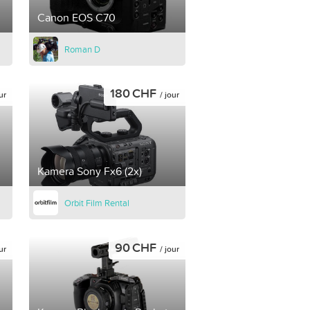
Canon EOS C70
Roman D
180 CHF
ur
/ jour
Kamera Sony Fx6 (2x)
Orbit Film Rental
90 CHF
ur
/ jour