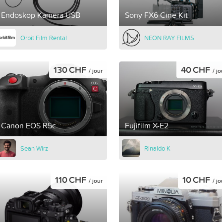
Endoskop Kamera USB
Sony FX6 Cine Kit
Orbit Film Rental
NEON RAY FILMS
130 CHF
40 CHF
/ jour
/ jo
Canon EOS R5c
Fujifilm X-E2
Sean Wirz
Rinaldo K
110 CHF
10 CHF
/ jour
/ jo