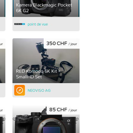
Kamera Blackmagic Pocket
6K G2
point de vue
350 CHF
ur
/ jour
RED Komodo 6K Kit +
SmallHD Set
NEOVISO AG
85 CHF
ur
/ jour