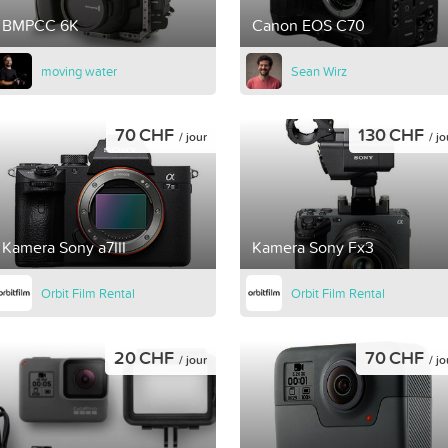
BMPCC 6K
Canon EOS C70
moving water
Sean Wirz
70 CHF
130 CHF
/ jour
/ jo
Kamera Sony a7III
Kamera Sony Fx3
Orbit Film Rental
Orbit Film Rental
20 CHF
70 CHF
/ jour
/ jo