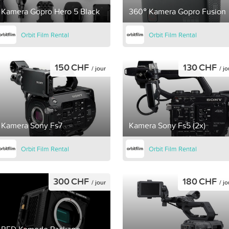
Kamera Gopro Hero 5 Black
360° Kamera Gopro Fusion
Orbit Film Rental
Orbit Film Rental
150 CHF
130 CHF
/ jour
/ jo
Kamera Sony Fs7
Kamera Sony Fs5 (2x)
Orbit Film Rental
Orbit Film Rental
300 CHF
180 CHF
/ jour
/ jo