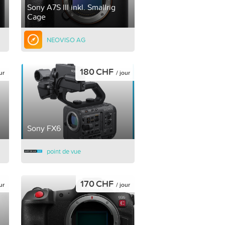
Sony A7S III inkl. Smallrig
Cage
NEOVISO AG
180 CHF
ur
/ jour
Sony FX6
point de vue
170 CHF
ur
/ jour