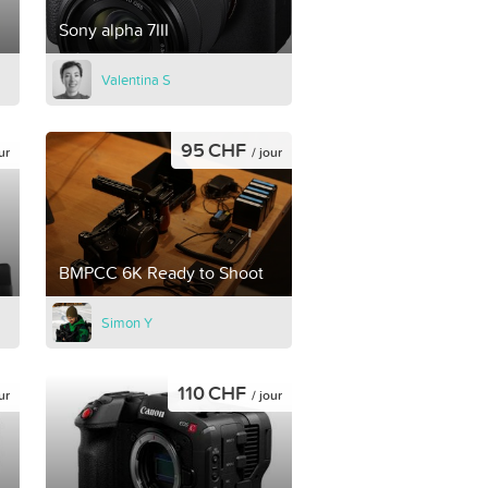
Sony alpha 7III
Valentina S
95 CHF
ur
/ jour
BMPCC 6K Ready to Shoot
Simon Y
110 CHF
ur
/ jour