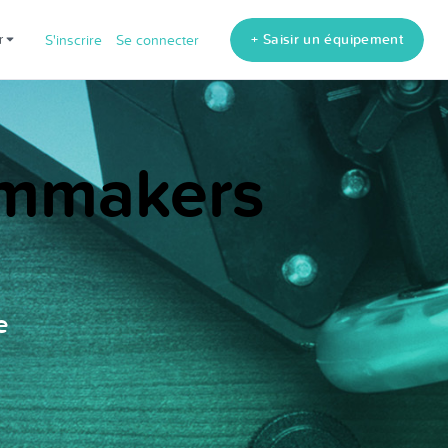
+ Saisir un équipement
fr
S'inscrire
Se connecter
ilmmakers
e