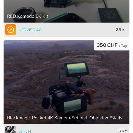
RED Komodo 6K Kit
2,9 km
NEOVISO AG
350 CHF
/ Tag
Blackmagic Pocket 4K Kamera-Set inkl. Objektive/Stativ
37 km
Janic H