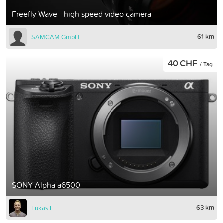
Freefly Wave - high speed video camera
61 km
SAMCAM GmbH
40 CHF
/ Tag
SONY Alpha a6500
63 km
Lukas E