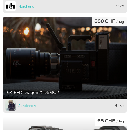
39 km
Nordhang
600 CHF
/ Tag
6K RED Dragon-X DSMC2
41 km
Sandeep A
65 CHF
/ Tag