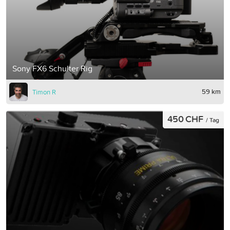
Sony FX6 Schulter Rig
59 km
Timon R
450 CHF
/ Tag