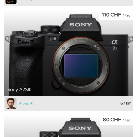
110 CHF
/ Tag
Sony A7SIII
67 km
Pierre R
80 CHF
/ Tag