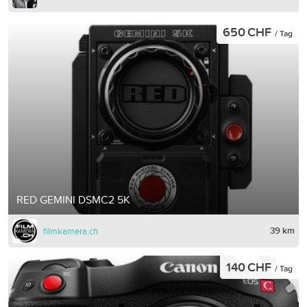
650 CHF
/ Tag
RED GEMINI DSMC2 5K
39 km
filmkamera.ch
140 CHF
/ Tag