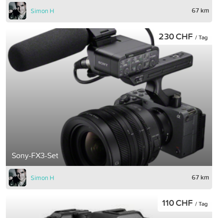
67 km
Simon H
230 CHF
/ Tag
Sony-FX3-Set
67 km
Simon H
110 CHF
/ Tag