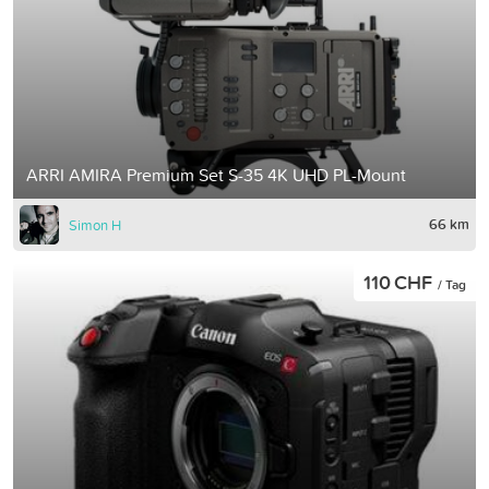
ARRI AMIRA Premium Set S-35 4K UHD PL-Mount
66 km
Simon H
110 CHF
/ Tag