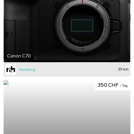
Canon C70
39 km
Nordhang
350 CHF
/ Tag