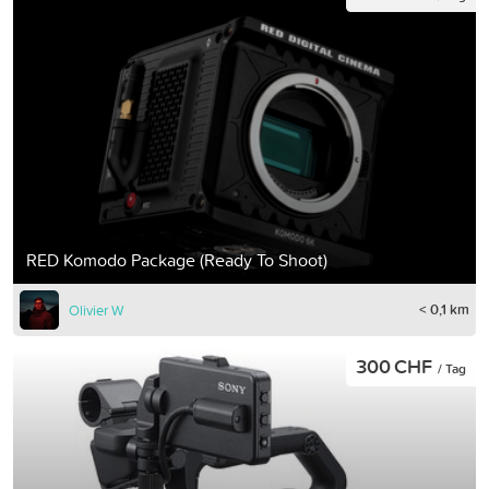
RED Komodo Package (Ready To Shoot)
< 0,1 km
Olivier W
300 CHF
/ Tag