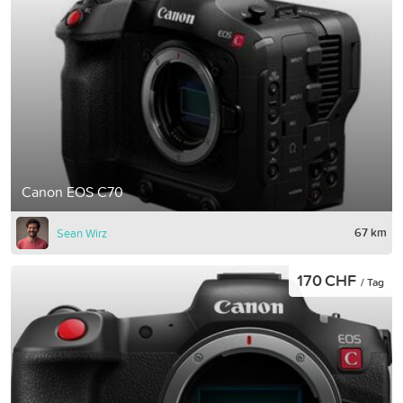
Canon EOS C70
67 km
Sean Wirz
170 CHF
/ Tag