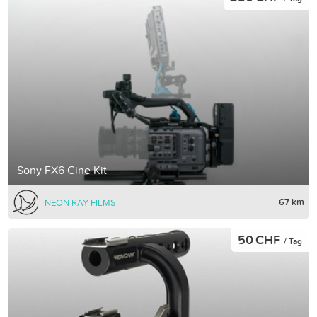
Sony FX6 Cine Kit
67 km
NEON RAY FILMS
50 CHF
/ Tag