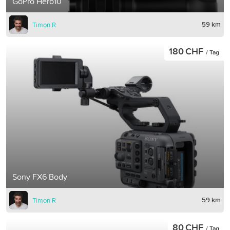
GoPro Hero10
59 km
Timon R
180 CHF
/ Tag
Sony FX6 Body
59 km
Timon R
80 CHF
/ Tag