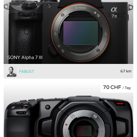
SONY Alpha 7 III
67 km
FABUST
70 CHF
/ Tag