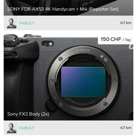
SONY FDR-AX53 4K Handycam + Mik (Reporter-Set)
67 km
FABUST
150 CHF
/ Tag
Sony FX3 Body (2x)
67 km
FABUST