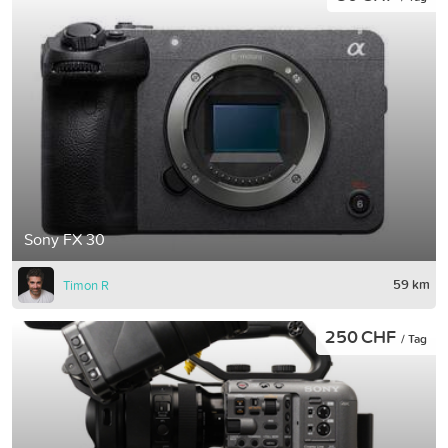
Sony FX 30
59 km
Timon R
250 CHF
/ Tag