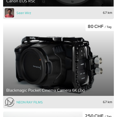
Canon EOS R5c
67 km
Sean Wirz
80 CHF
/ Tag
Blackmagic Pocket Cinema Camera 6K (3x)
67 km
NEON RAY FILMS
250 CHF
/ Tag