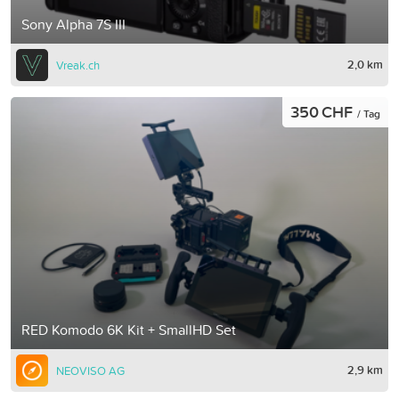
Sony Alpha 7S III
2,0 km
Vreak.ch
350 CHF
/ Tag
RED Komodo 6K Kit + SmallHD Set
2,9 km
NEOVISO AG