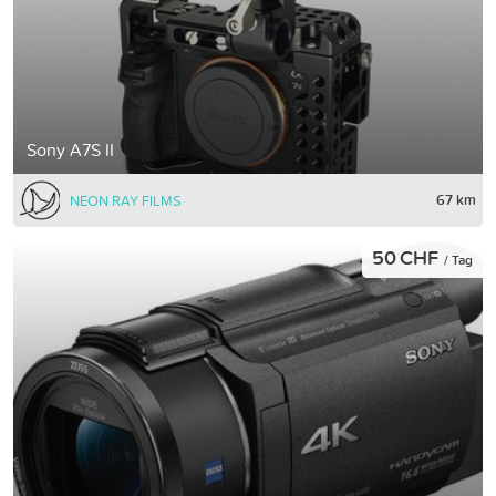
Sony A7S II
67 km
NEON RAY FILMS
50 CHF
/ Tag