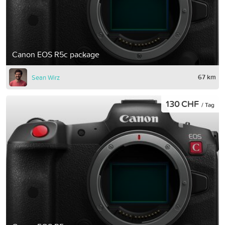
Canon EOS R5c package
67 km
Sean Wirz
130 CHF
/ Tag