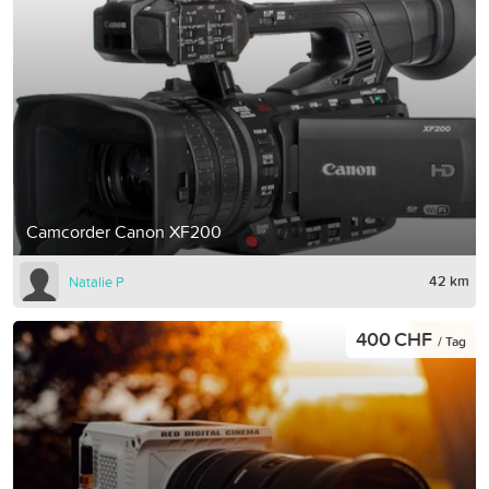
Camcorder Canon XF200
42 km
Natalie P
400 CHF
/ Tag