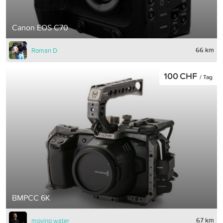
Canon EOS C70
66 km
Roman D
100 CHF
/ Tag
BMPCC 6K
67 km
moving water