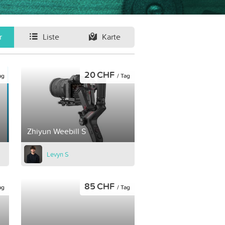
r
Liste
Karte
20 CHF
ag
/ Tag
Zhiyun Weebill S
Levyn S
85 CHF
ag
/ Tag