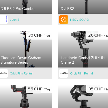
DJI RS 2 Pro Combo
DJI RS2
Léon B
NEOVISO AG
30 CHF
20 CHF
/ Tag
/ T
Glidecam Devin Graham
Handheld-Gimbal ZHIYUN
Signature Series
Crane 2
Orbit Film Rental
Orbit Film Rental
55 CHF
35 CHF
/ Tag
/ T