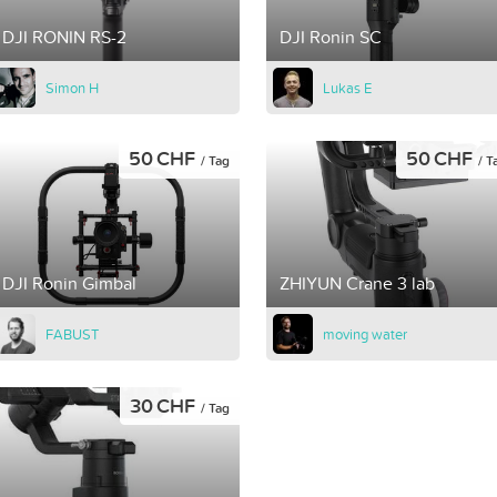
DJI RONIN RS-2
DJI Ronin SC
Simon H
Lukas E
50 CHF
50 CHF
/ Tag
/ T
DJI Ronin Gimbal
ZHIYUN Crane 3 lab
FABUST
moving water
30 CHF
/ Tag