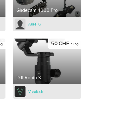
Glidecam 4000 Pro
Aurel G
50 CHF
ag
/ Tag
DJI Ronin S
Vreak.ch