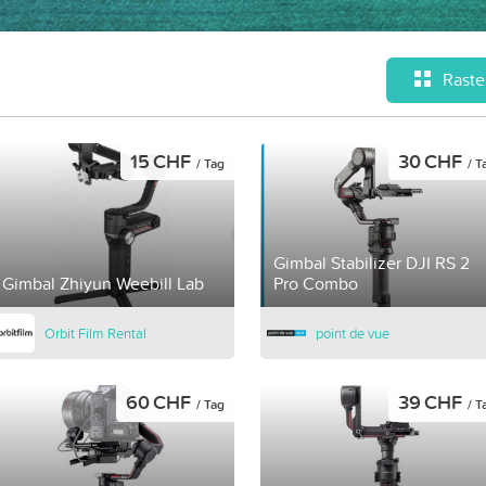
Raste
15 CHF
30 CHF
/ Tag
/ T
Gimbal Stabilizer DJI RS 2
Gimbal Zhiyun Weebill Lab
Pro Combo
Orbit Film Rental
point de vue
60 CHF
39 CHF
/ Tag
/ T