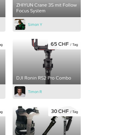
ZHIYUN Crane 3S mit Follow
Focus System
Simon Y
65 CHF
ag
/ Tag
DJI Ronin RS2 Pro Combo
Timon R
30 CHF
ag
/ Tag