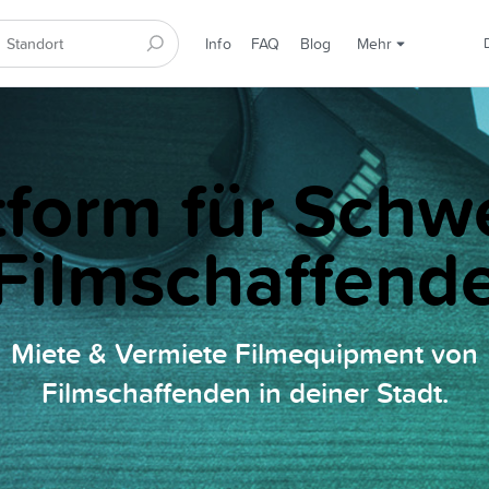
Info
FAQ
Blog
Mehr
tform für Schw
Filmschaffend
Miete & Vermiete Filmequipment von
Filmschaffenden in deiner Stadt.