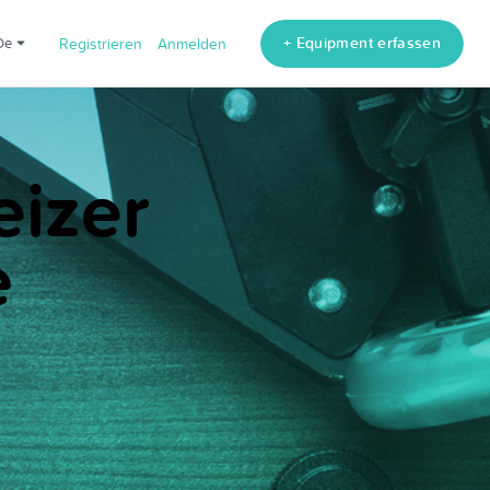
+ Equipment erfassen
de
Registrieren
Anmelden
eizer
e