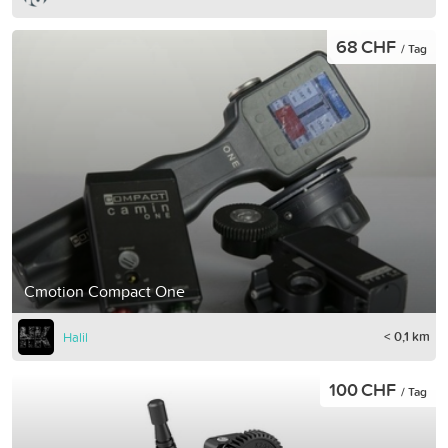
68 CHF
/ Tag
Cmotion Compact One
< 0,1 km
Halil
100 CHF
/ Tag