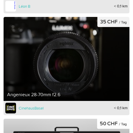
< 0,1 km
Léon B
35 CHF
/ Tag
Angenieux 28-70mm f2.6
< 0,1 km
CinehausBasel
50 CHF
/ Tag