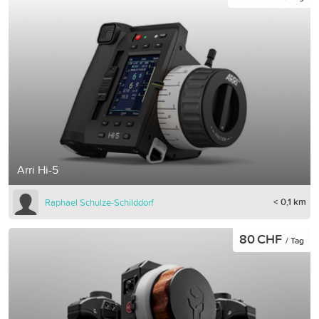
Arri Hi-5
< 0,1 km
Raphael Schulze-Schilddorf
80 CHF
/ Tag