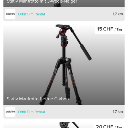
Stativ Manfrotto mit 3-Wege-Neiger
1,7 km
Orbit Film Rental
15 CHF
/ Tag
Stativ Manfrotto Befree Carbon
1,7 km
Orbit Film Rental
20 CHF
/ Tag