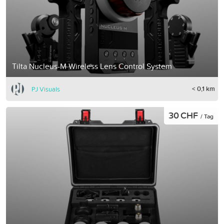
Tilta Nucleus-M Wireless Lens Control System
< 0,1 km
PJ Visuals
30 CHF
/ Tag