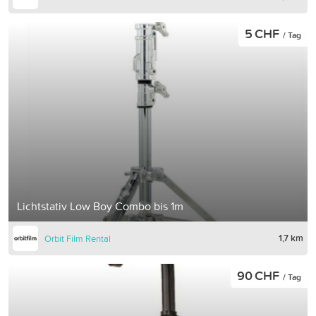
5 CHF
/ Tag
Lichtstativ Low Boy Combo bis 1m
1,7 km
Orbit Film Rental
90 CHF
/ Tag