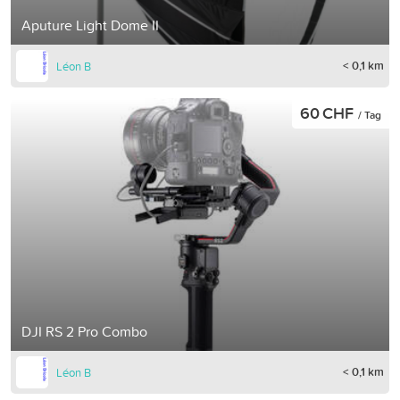
Aputure Light Dome II
< 0,1 km
Léon B
60 CHF
/ Tag
DJI RS 2 Pro Combo
< 0,1 km
Léon B