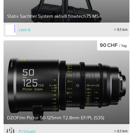
Stativ Sachtler System aktiv8 flowtech75 MS
< 0,1 km
Léon B
90 CHF
/ Tag
DZOFilm Pictor 50-125mm T2.8mm EF/PL (S35)
< 0,1 km
PJ Visuals