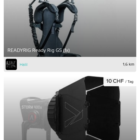
READYRIG Ready Rig GS (1x)
1,6 km
Halil
10 CHF
/ Tag