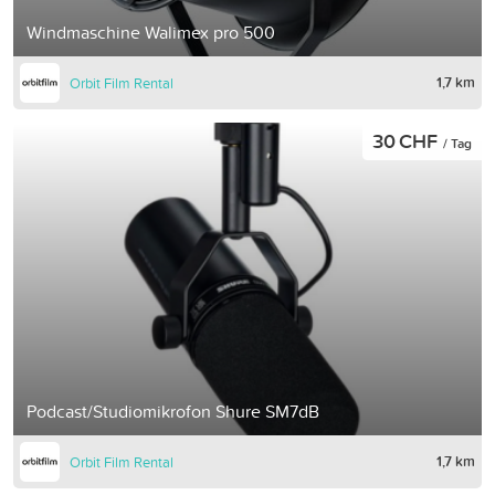
Windmaschine Walimex pro 500
1,7 km
Orbit Film Rental
30 CHF
/ Tag
Podcast/Studiomikrofon Shure SM7dB
1,7 km
Orbit Film Rental