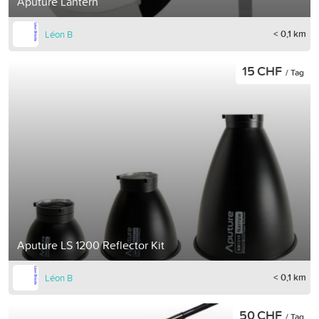
Aputure Lantern
< 0,1 km
Léon B
15 CHF
/ Tag
Aputure LS 1200 Reflector Kit
< 0,1 km
Léon B
50 CHF
/ Tag