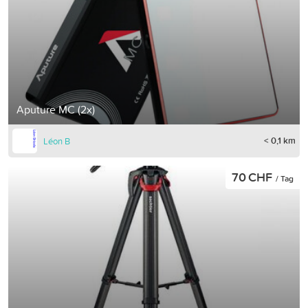
Aputure MC (2x)
< 0,1 km
Léon B
70 CHF
/ Tag