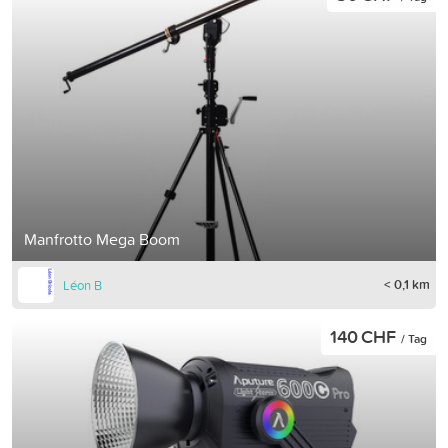
Manfrotto Mega Boom
< 0,1 km
Léon B
140 CHF
/ Tag