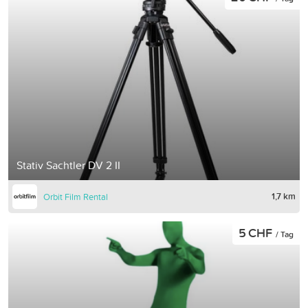
Stativ Sachtler DV 2 II
1,7 km
Orbit Film Rental
5 CHF
/ Tag