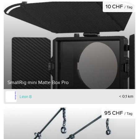
10 CHF
/ Tag
SmallRig mini Matte Box Pro
< 0,1 km
Léon B
95 CHF
/ Tag