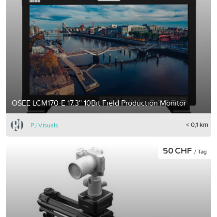
OSEE LCM170-E 17.3'' 10Bit Field Production Monitor
< 0,1 km
PJ Visuals
50 CHF
/ Tag