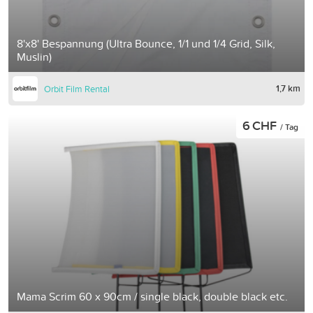
8'x8' Bespannung (Ultra Bounce, 1/1 und 1/4 Grid, Silk,
Muslin)
1,7 km
Orbit Film Rental
6 CHF
/ Tag
Mama Scrim 60 x 90cm / single black, double black etc.