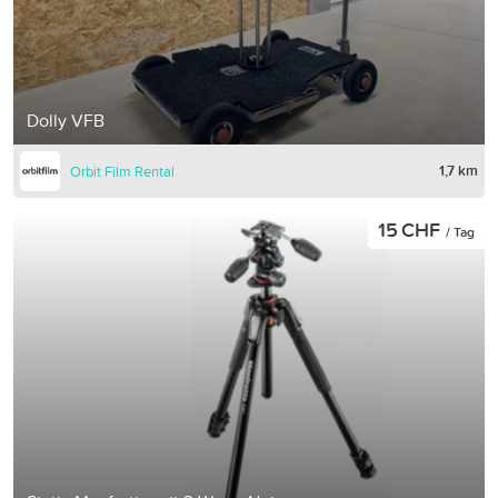
Dolly VFB
1,7 km
Orbit Film Rental
15 CHF
/ Tag