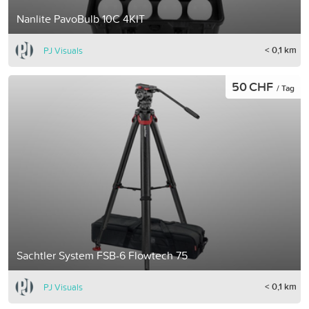
Nanlite PavoBulb 10C 4KIT
< 0,1 km
PJ Visuals
50 CHF
/ Tag
Sachtler System FSB-6 Flowtech 75
< 0,1 km
PJ Visuals