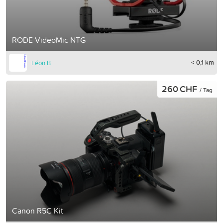
RODE VideoMic NTG
< 0,1 km
Léon B
260 CHF
/ Tag
Canon R5C Kit