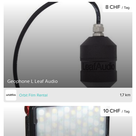
8 CHF
/ Tag
Geophone L Leaf Audio
1,7 km
Orbit Film Rental
10 CHF
/ Tag