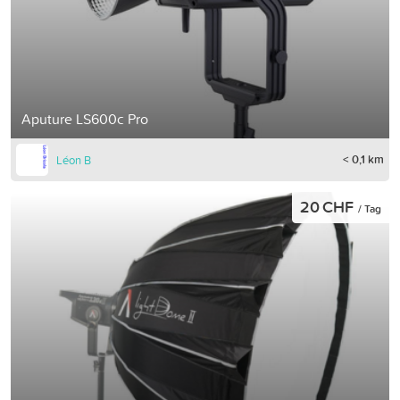
Aputure LS600c Pro
< 0,1 km
Léon B
20 CHF
/ Tag